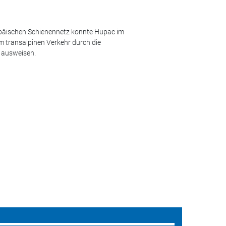
päischen Schienennetz konnte Hupac im
m transalpinen Verkehr durch die
 ausweisen.