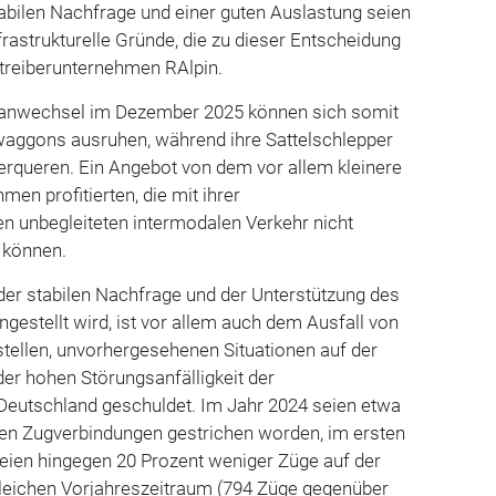
stabilen Nachfrage und einer guten Auslastung seien
frastrukturelle Gründe, die zu dieser Entscheidung
etreiberunternehmen RAlpin.
lanwechsel im Dezember 2025 können sich somit
aggons ausruhen, während ihre Sattelschlepper
erqueren. Ein Angebot von dem vor allem kleinere
en profitierten, die mit ihrer
n unbegleiteten intermodalen Verkehr nicht
 können.
der stabilen Nachfrage und der Unterstützung des
gestellt wird, ist vor allem auch dem Ausfall von
tellen, unvorhergesehenen Situationen auf der
der hohen Störungsanfälligkeit der
 Deutschland geschuldet. Im Jahr 2024 seien etwa
ten Zugverbindungen gestrichen worden, im ersten
seien hingegen 20 Prozent weniger Züge auf der
gleichen Vorjahreszeitraum (794 Züge gegenüber