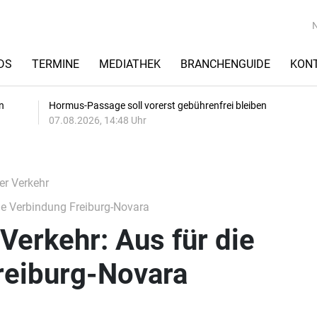
DS
TERMINE
MEDIATHEK
BRANCHENGUIDE
KON
n
Hormus-Passage soll vorerst gebührenfrei bleiben
07.08.2026, 14:48 Uhr
er Verkehr
ie Verbindung Freiburg-Novara
Verkehr: Aus für die
reiburg-Novara