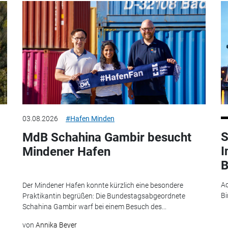
03.08.2026
#Hafen Minden
S
MdB Schahina Gambir besucht
I
Mindener Hafen
B
Ac
Der Mindener Hafen konnte kürzlich eine besondere
Bi
Praktikantin begrüßen: Die Bundestagsabgeordnete
Schahina Gambir warf bei einem Besuch des...
von
Annika Beyer