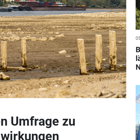
05
B
l
N
en Umfrage zu
swirkungen