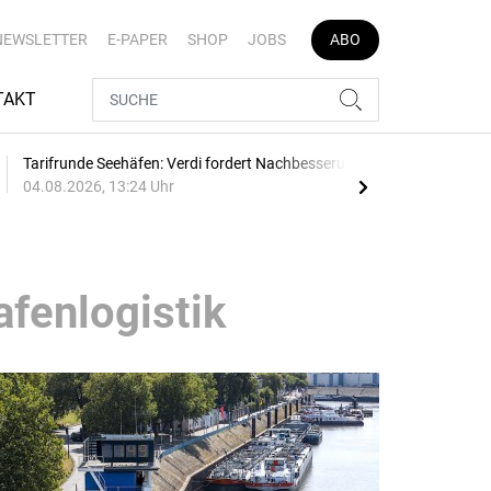
NEWSLETTER
E-PAPER
SHOP
JOBS
ABO
TAKT
Tarifrunde Seehäfen: Verdi fordert Nachbesserung
380 
04.08.2026, 13:24 Uhr
03.0
afenlogistik