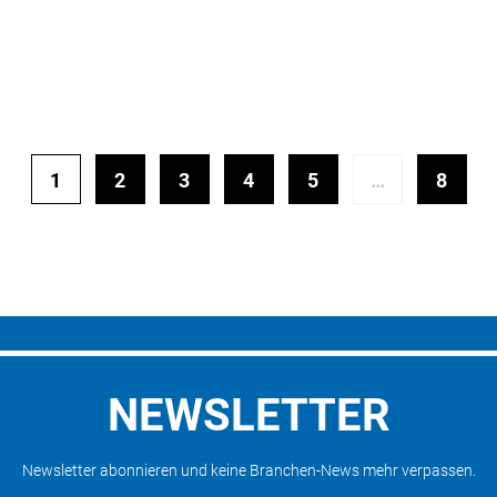
1
2
3
4
5
…
8
NEWSLETTER
Newsletter abonnieren und keine Branchen-News mehr verpassen.