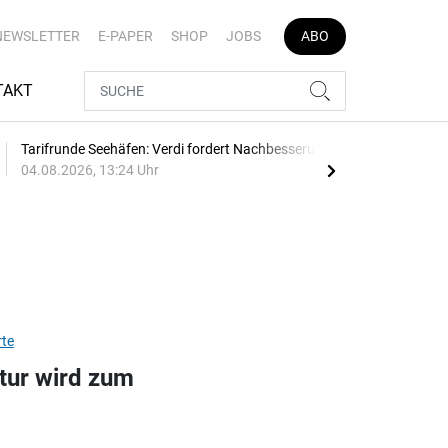
NEWSLETTER
E-PAPER
SHOP
JOBS
ABO
TAKT
Tarifrunde Seehäfen: Verdi fordert Nachbesserung
380 
04.08.2026, 13:24 Uhr
03.0
te
tur wird zum