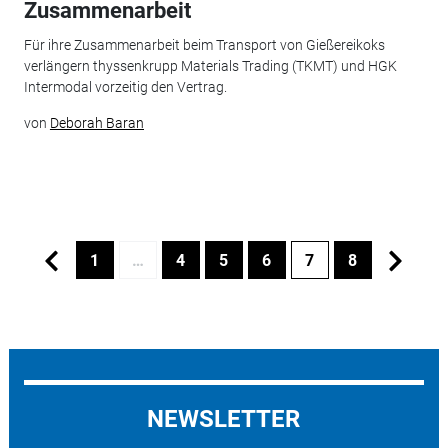
Zusammenarbeit
Für ihre Zusammenarbeit beim Transport von Gießereikoks
verlängern thyssenkrupp Materials Trading (TKMT) und HGK
Intermodal vorzeitig den Vertrag.
von
Deborah Baran
1
…
4
5
6
7
8
NEWSLETTER