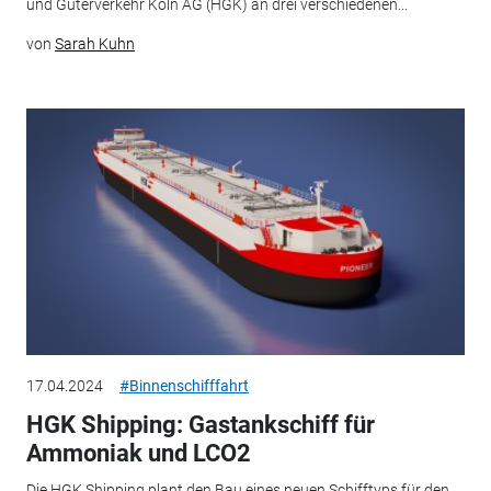
und Güterverkehr Köln AG (HGK) an drei verschiedenen...
von
Sarah Kuhn
17.04.2024
#Binnenschifffahrt
HGK Shipping: Gastankschiff für
Ammoniak und LCO2
Die HGK Shipping plant den Bau eines neuen Schifftyps für den