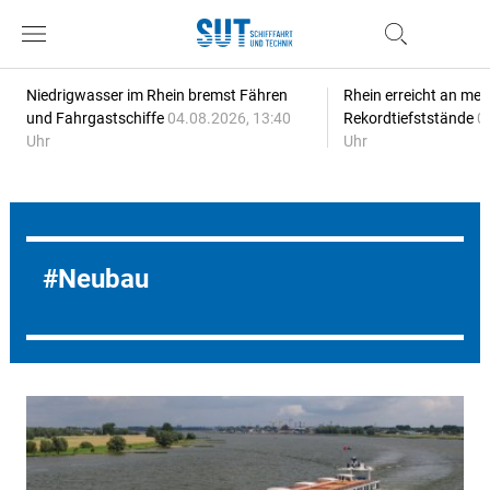
Niedrigwasser im Rhein bremst Fähren
Rhein erreicht an meh
und Fahrgastschiffe
04.08.2026, 13:40
Rekordtiefststände
0
Uhr
Uhr
Neubau