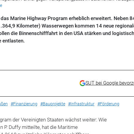
ce
 das Marine Highway Program erheblich erweitert. Neben 8
t 1.364,9 Kilometer) Wasserwegen kommen 14 neue regional
len die Binnenschifffahrt in den USA stärken und logistisc
 entlasten.
SUT bei Google bevor
aßen
#Finanzierung
#Bauprojekte
#Infrastruktur
#Förderung
ram der Vereinigten Staaten wächst weiter: Wie
P. Duffy mitteilte, hat die Maritime