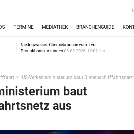
DS
TERMINE
MEDIATHEK
BRANCHENGUIDE
KON
Niedrigwasser: Chemiebranche warnt vor
Produktionskürzungen
06.08.2026, 12:02 Uhr
fffahrt
US-Verkehrsministerium baut Binnenschifffahrtsnetz
inisterium baut
ahrtsnetz aus