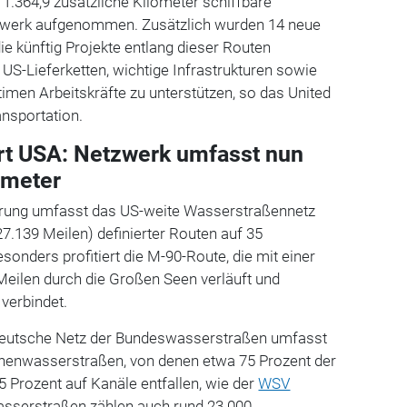
1.364,9 zusätzliche Kilometer schiffbare
werk aufgenommen. Zusätzlich wurden 14 neue
e künftig Projekte entlang dieser Routen
ie US-Lieferketten, wichtige Infrastrukturen sowie
timen Arbeitskräfte zu unterstützen, so das United
nsportation.
rt USA: Netzwerk umfasst nun
ometer
terung umfasst das US-weite Wasserstraßennetz
27.139 Meilen) definierter Routen auf 35
sonders profitiert die M-90-Route, die mit einer
eilen durch die Großen Seen verläuft und
verbindet.
eutsche Netz der Bundeswasserstraßen umfasst
nnenwasserstraßen, von denen etwa 75 Prozent der
5 Prozent auf Kanäle entfallen, wie der
WSV
wasserstraßen zählen auch rund 23.000