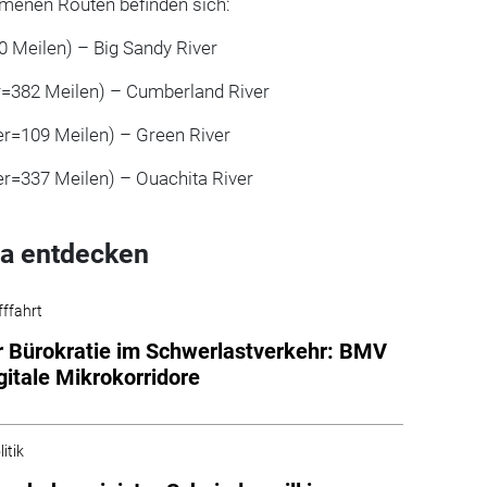
menen Routen befinden sich:
0 Meilen) – Big Sandy River
r=382 Meilen) – Cumberland River
er=109 Meilen) – Green River
er=337 Meilen) – Ouachita River
a entdecken
fffahrt
 Bürokratie im Schwerlastverkehr: BMV
igitale Mikrokorridore
itik