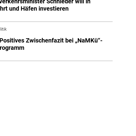
erkehrsminister Schnieder will in
ahrt und Häfen investieren
itik
ositives Zwischenfazit bei „NaMKü“-
programm