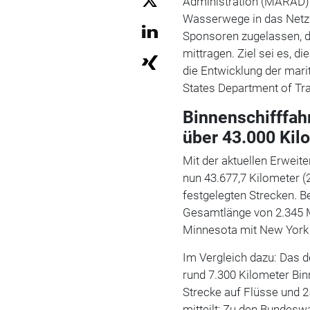
Administration (MARAD) 
Wasserwege in das Netz
Sponsoren zugelassen, di
mittragen. Ziel sei es, d
die Entwicklung der mari
States Department of Tra
Binnenschifffah
über 43.000 Kil
Mit der aktuellen Erwei
nun 43.677,7 Kilometer (
festgelegten Strecken. Be
Gesamtlänge von 2.345 M
Minnesota mit New York 
Im Vergleich dazu:
Das d
rund 7.300 Kilometer Bi
Strecke auf Flüsse und 2
mitteilt; Zu den Bundes