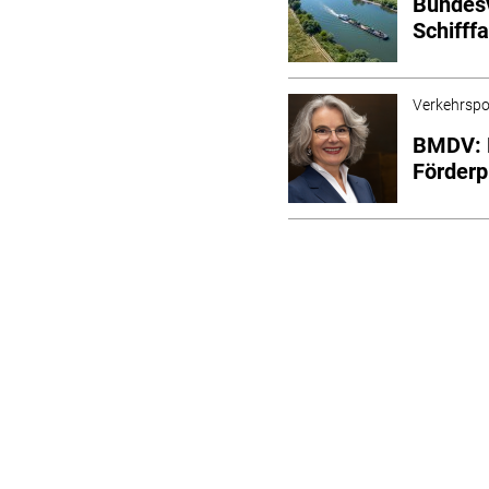
Bundesv
Schifff
Verkehrspol
BMDV: P
Förder