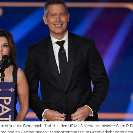
stärkt die Binnenschifffahrt in den USA: US-Verkehrsminister Sean P. D
regionalen Partner gegen Transportengpässe im Güterverkehr vorzugeh