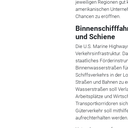
jeweiligen Regionen gut 
amerikanischen Unterne
Chancen zu eröffnen.
Binnenschifffahr
und Schiene
Die U.S. Marine Highways
Verkehrsinfrastruktur. D
staatliches Förderinstr
Binnenwasserstraßen für 
Schiffsverkehrs in der L
Straßen und Bahnen zu e
Wasserstraßen soll Verla
Arbeitsplätze und Wirts
Transportkorridoren sic
Güterverkehr soll mithil
aufrechterhalten werden