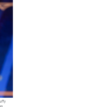
uffy
en.