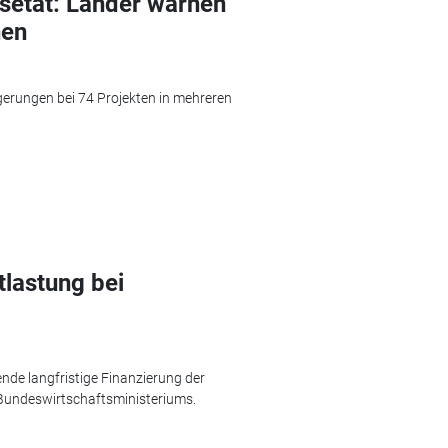
rsetat: Länder warnen
nen
gerungen bei 74 Projekten in mehreren
tlastung bei
ende langfristige Finanzierung der
Bundeswirtschaftsministeriums.