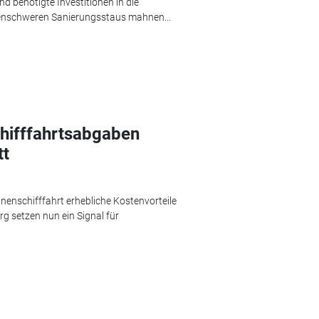
d benötigte Investitionen in die
denschweren Sanierungsstaus mahnen...
hifffahrtsabgaben
tt
nenschifffahrt erhebliche Kostenvorteile
g setzen nun ein Signal für