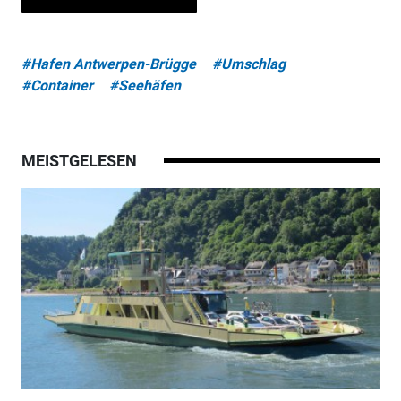
#Hafen Antwerpen-Brügge
#Umschlag
#Container
#Seehäfen
MEISTGELESEN