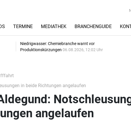
DS
TERMINE
MEDIATHEK
BRANCHENGUIDE
KON
Niedrigwasser: Chemiebranche warnt vor
Produktionskürzungen
06.08.2026, 12:02 Uhr
fffahrt
eusungen in beide Richtungen angelaufen
 Aldegund: Notschleusun
tungen angelaufen