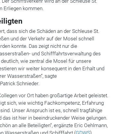
Der Schiffsverkehr wird an der Schleuse St.
um Erliegen kommen.
iligten
tert, dass sich die Schäden an der Schleuse St.
eßen und der Verkehr auf der Mosel schnell
n konnte. Das zeigt nicht nur die
Wasserstraßen- und Schifffahrtsverwaltung des
eutlich, wie zentral die Mosel für unsere
vestieren wir weiter konsequent in den Erhalt und
rer Wasserstraßen“, sagte
Patrick Schnieder.
ollegen vor Ort haben großartige Arbeit geleistet.
eigt sich, wie wichtig Fachkompetenz, Erfahrung
sind. Unser Anspruch ist es, schnell tragfähige
 das ist hier in beeindruckender Weise gelungen.
hön an alle Beteiligten“, ergänzte Eric Oehlmann,
ion Wasserstraßen und Schifffahrt (
GDWS
).