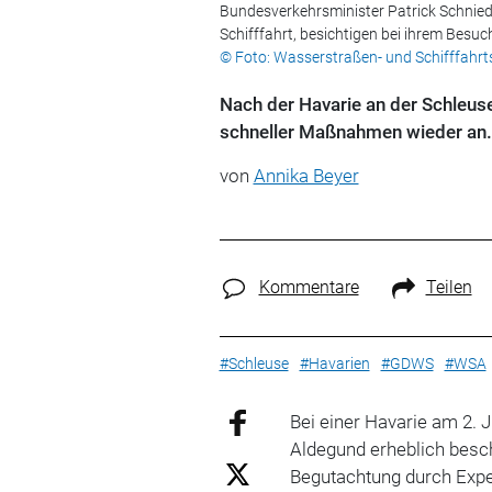
Bundesverkehrsminister Patrick Schnieder
Schifffahrt, besichtigen bei ihrem Besu
© Foto: Wasserstraßen- und Schifffahr
Nach der Havarie an der Schleuse
schneller Maßnahmen wieder an. 
von
Annika Beyer
Kommentare
Teilen
#Schleuse
#Havarien
#GDWS
#WSA
Bei einer Havarie am 2. 
Aldegund erheblich besch
Begutachtung durch Expe