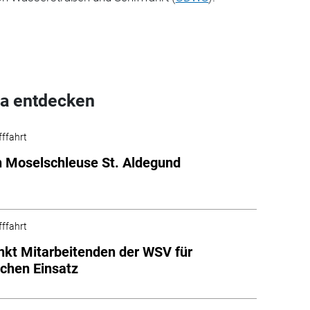
a entdecken
fffahrt
in Moselschleuse St. Aldegund
fffahrt
kt Mitarbeitenden der WSV für
lichen Einsatz