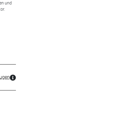
ßen und
or.
zugen