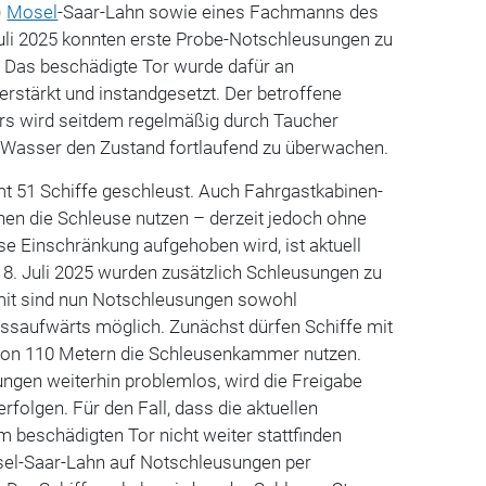
)
Mosel
-Saar-Lahn sowie eines Fachmanns des
Juli 2025 konnten erste Probe-Notschleusungen zu
. Das beschädigte Tor wurde dafür an
erstärkt und instandgesetzt.
Der betroffene
rs wird seitdem regelmäßig durch Taucher
r Wasser den Zustand fortlaufend zu überwachen.
t 51 Schiffe geschleust. Auch Fahrgastkabinen-
nen die Schleuse nutzen – derzeit jedoch ohne
e Einschränkung aufgehoben wird, ist aktuell
8. Juli 2025 wurden zusätzlich Schleusungen zu
t sind nun Notschleusungen sowohl
lussaufwärts möglich.
Zunächst dürfen Schiffe mit
von 110 Metern die Schleusenkammer nutzen.
ngen weiterhin problemlos, wird die Freigabe
 erfolgen.
Für den Fall, dass die aktuellen
 beschädigten Tor nicht weiter stattfinden
sel-Saar-Lahn auf Notschleusungen per