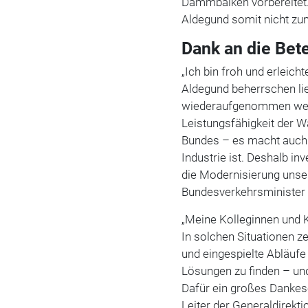
Dammbalken vorbereitet. 
Aldegund somit nicht z
Dank an die Bete
„Ich bin froh und erleich
Aldegund beherrschen li
wiederaufgenommen werde
Leistungsfähigkeit der 
Bundes – es macht auch d
Industrie ist. Deshalb in
die Modernisierung unse
Bundesverkehrsminister 
„Meine Kolleginnen und K
In solchen Situationen z
und eingespielte Abläufe 
Lösungen zu finden – und
Dafür ein großes Dankesc
Leiter der Generaldirekt