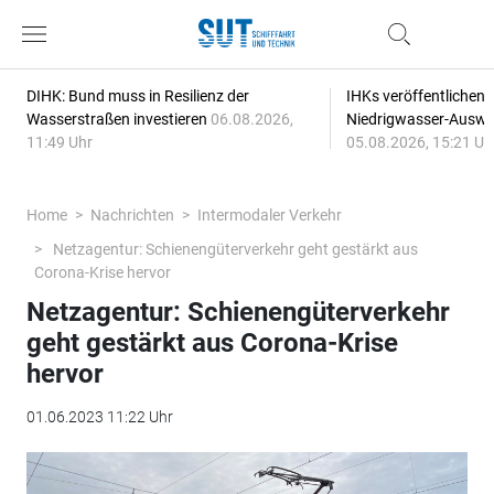
DIHK: Bund muss in Resilienz der
IHKs veröffentlichen
Wasserstraßen investieren
06.08.2026,
Niedrigwasser-Auswi
11:49 Uhr
05.08.2026, 15:21 Uh
Home
Nachrichten
Intermodaler Verkehr
Netzagentur: Schienengüterverkehr geht gestärkt aus
Corona-Krise hervor
Netzagentur: Schienengüterverkehr
geht gestärkt aus Corona-Krise
hervor
01.06.2023 11:22 Uhr