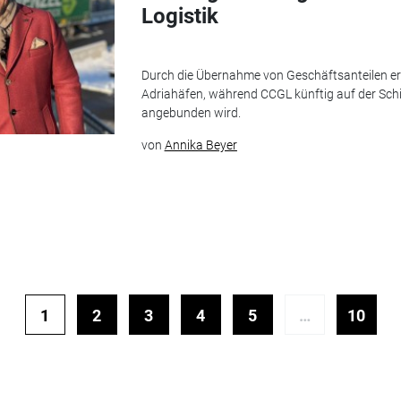
Logistik
Durch die Übernahme von Geschäftsanteilen er
Adriahäfen, während CCGL künftig auf der Sc
angebunden wird.
von
Annika Beyer
1
2
3
4
5
…
10