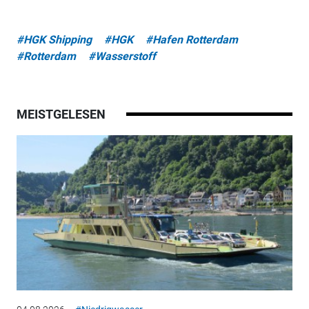
#HGK Shipping
#HGK
#Hafen Rotterdam
#Rotterdam
#Wasserstoff
MEISTGELESEN