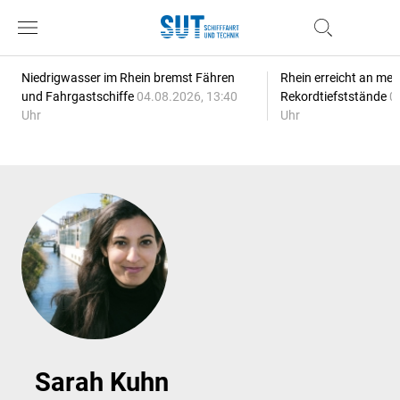
Niedrigwasser im Rhein bremst Fähren
Rhein erreicht an meh
und Fahrgastschiffe
04.08.2026, 13:40
Rekordtiefststände
0
Uhr
Uhr
Sarah Kuhn