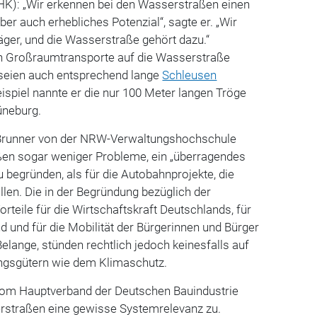
K): „Wir erkennen bei den Wasserstraßen einen
er auch erhebliches Potenzial“, sagte er. „Wir
äger, und die Wasserstraße gehört dazu.“
n Großraumtransporte auf die Wasserstraße
, seien auch entsprechend lange
Schleusen
ispiel nannte er die nur 100 Meter langen Tröge
üneburg.
Brunner von der NRW-Verwaltungshochschule
aßen sogar weniger Probleme, ein „überragendes
u begründen, als für die Autobahnprojekte, die
llen. Die in der Begründung bezüglich der
teile für die Wirtschaftskraft Deutschlands, für
und für die Mobilität der Bürgerinnen und Bürger
elange, stünden rechtlich jedoch keinesfalls auf
ungsgütern wie dem Klimaschutz.
vom Hauptverband der Deutschen Bauindustrie
rstraßen eine gewisse Systemrelevanz zu.