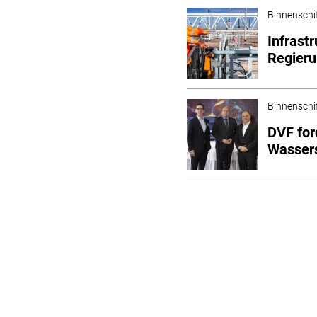
Binnenschi
Infrast
Regier
Binnenschi
DVF for
Wassers