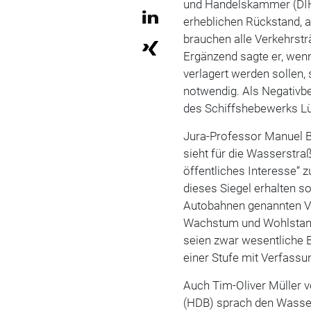
und Handelskammer (DIH
erheblichen Rückstand, ab
brauchen alle Verkehrstr
Ergänzend sagte er, wen
verlagert werden sollen
notwendig. Als Negativbe
des Schiffshebewerks L
Jura-Professor Manuel 
sieht für die Wasserstr
öffentliches Interesse“ z
dieses Siegel erhalten so
Autobahnen genannten Vor
Wachstum und Wohlstand 
seien zwar wesentliche B
einer Stufe mit Verfass
Auch Tim-Oliver Müller 
(HDB) sprach den Wasse