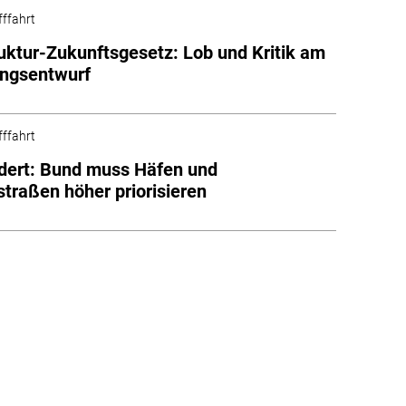
fffahrt
ruktur-Zukunftsgesetz: Lob und Kritik am
ungsentwurf
fffahrt
dert: Bund muss Häfen und
traßen höher priorisieren