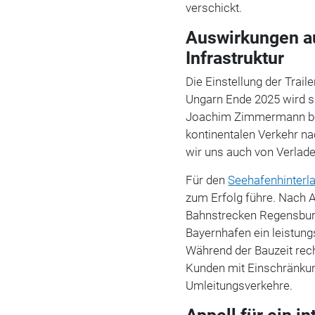
verschickt.
Auswirkungen au
Infrastruktur
Die Einstellung der Tra
Ungarn Ende 2025 wird si
Joachim Zimmermann bet
kontinentalen Verkehr n
wir uns auch von Verlade
Für den
Seehafenhinterl
zum Erfolg führe. Nach 
Bahnstrecken Regensbu
Bayernhafen ein leistun
Während der Bauzeit re
Kunden mit Einschränku
Umleitungsverkehre.