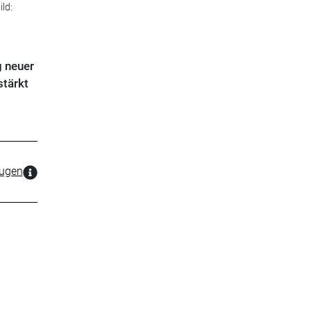
ld:
g neuer
stärkt
zugen