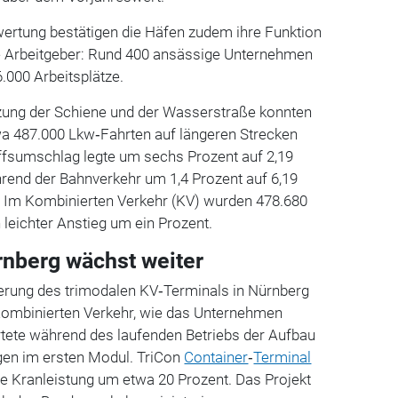
wertung bestätigen die Häfen zudem ihre Funktion
e Arbeitgeber: Rund 400 ansässige Unternehmen
6.000 Arbeitsplätze.
tzung der Schiene und der Wasserstraße konnten
a 487.000 Lkw‑Fahrten auf längeren Strecken
iffsumschlag legte um sechs Prozent auf 2,19
rend der Bahnverkehr um 1,4 Prozent auf 6,19
 Im Kombinierten Verkehr (KV) wurden 478.680
leichter Anstieg um ein Prozent.
nberg wächst weiter
terung des trimodalen KV‑Terminals in Nürnberg
Kombinierten Verkehr, wie das Unternehmen
artete während des laufenden Betriebs der Aufbau
gen im ersten Modul. TriCon
Container
‑
Terminal
e Kranleistung um etwa 20 Prozent. Das Projekt