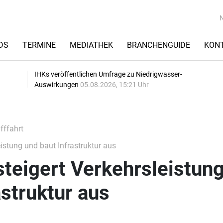
DS
TERMINE
MEDIATHEK
BRANCHENGUIDE
KON
IHKs veröffentlichen Umfrage zu Niedrigwasser-
Auswirkungen
05.08.2026, 15:21 Uhr
fffahrt
istung und baut Infrastruktur aus
teigert Verkehrsleistun
astruktur aus