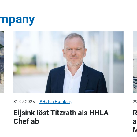
ompany
31.07.2025
#Hafen Hamburg
29
Eijsink löst Titzrath als HHLA-
R
Chef ab
a
M