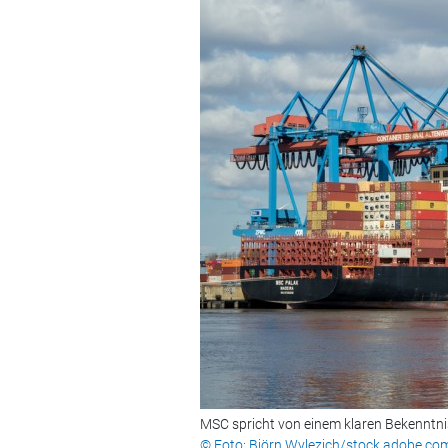
MSC spricht von einem klaren Bekenntn
© Foto: Björn Wylezich/stock.adobe.co