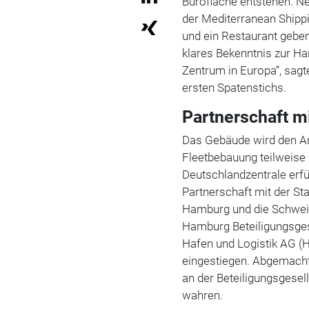
Bürofläche entstehen. N
der Mediterranean Ship
und ein Restaurant gebe
klares Bekenntnis zur H
Zentrum in Europa“, sag
ersten Spatenstichs.
Partnerschaft m
Das Gebäude wird den An
Fleetbebauung teilweise 
Deutschlandzentrale erfü
Partnerschaft mit der Sta
Hamburg und die Schwei
Hamburg Beteiligungsges
Hafen und Logistik AG 
eingestiegen. Abgemacht 
an der Beteiligungsgesell
wahren.