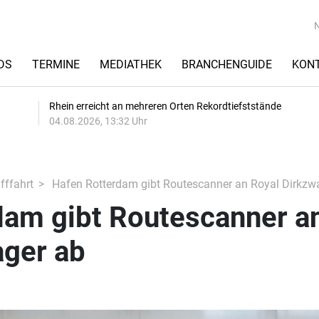
DS
TERMINE
MEDIATHEK
BRANCHENGUIDE
KON
Rhein erreicht an mehreren Orten Rekordtiefststände
04.08.2026, 13:32 Uhr
fffahrt
Hafen Rotterdam gibt Routescanner an Royal Dirkzw
dam gibt Routescanner a
ager ab