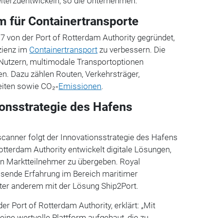
iterzuentwickeln, so die Unternehmen.
rm für Containertransporte
 von der Port of Rotterdam Authority gegründet,
zienz im
Containertransport
zu verbessern. Die
 Nutzern, multimodale Transportoptionen
en. Dazu zählen Routen, Verkehrsträger,
eiten sowie CO₂‑
Emissionen
.
ionsstrategie des Hafens
canner folgt der Innovationsstrategie des Hafens
otterdam Authority entwickelt digitale Lösungen,
n Marktteilnehmer zu übergeben. Royal
sende Erfahrung im Bereich maritimer
nter anderem mit der Lösung Ship2Port.
r Port of Rotterdam Authority, erklärt: „Mit
ine wertvolle Plattform aufgebaut, die zu