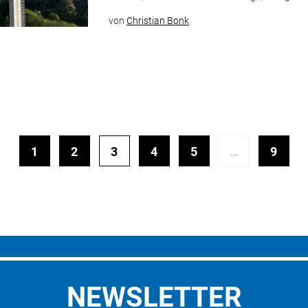
von
Christian Bonk
1
2
3
4
5
…
9
NEWSLETTER