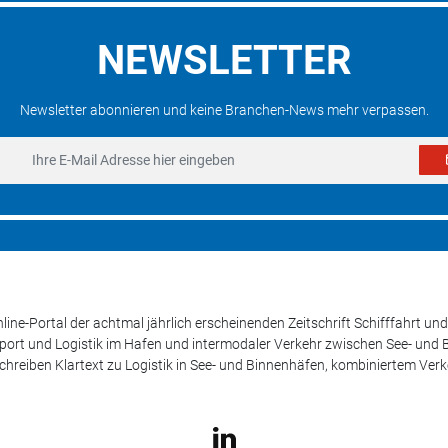
NEWSLETTER
Newsletter abonnieren und keine Branchen-News mehr verpassen.
line-Portal der achtmal jährlich erscheinenden Zeitschrift Schifffahrt 
sport und Logistik im Hafen und intermodaler Verkehr zwischen See- und
schreiben Klartext zu Logistik in See- und Binnenhäfen, kombiniertem Ver