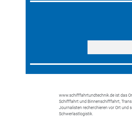
www.schifffahrtundtechnik.de ist das On
Schifffahrt und Binnenschifffahrt, Tran
Journalisten recherchieren vor Ort und 
Schwerlastlogistik.