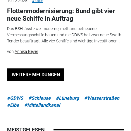
10.12.2025
#lotse
Flottenmodernisierung: Bund gibt vier
neue Schiffe in Auftrag
Das BSH lässt zwei moderne, methanolbetriebene
Vermessungsschiffe bauen und die GDWS hat zwei neue Swath-
Tender beauftragt. Alle vier Schiffe sind wichtige Investitionen...
von
Annika Beyer
WEITERE MELDUNGEN
#GDWS
#Schleuse
#Lüneburg
#Wasserstraßen
#Elbe
#Mittellandkanal
MEISTGELESEN