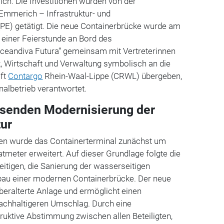
ich. Die Investitionen wurden von der
Emmerich – Infrastruktur- und
(PE) getätigt. Die neue Containerbrücke wurde am
einer Feierstunde an Bord des
Oceandiva Futura“ gemeinsam mit Vertreterinnen
ik, Wirtschaft und Verwaltung symbolisch an die
aft
Contargo
Rhein-Waal-Lippe (CRWL) übergeben,
nalbetrieb verantwortet.
ssenden Modernisierung der
tur
en wurde das Containerterminal zunächst um
meter erweitert. Auf dieser Grundlage folgte die
eitigen, die Sanierung der wasserseitigen
au einer modernen Containerbrücke. Der neue
überalterte Anlage und ermöglicht einen
nachhaltigeren Umschlag. Durch eine
truktive Abstimmung zwischen allen Beteiligten,