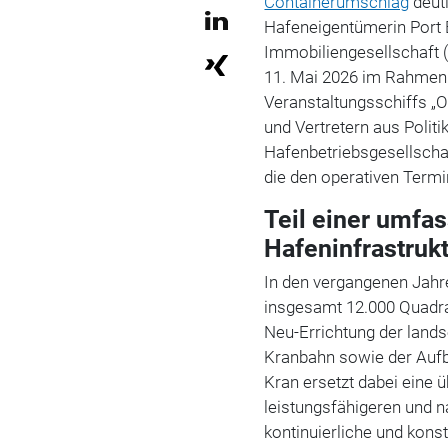
Containerumschlag
deutl
Hafeneigentümerin Port 
Immobiliengesellschaft 
11. Mai 2026 im Rahmen 
Veranstaltungsschiffs „
und Vertretern aus Polit
Hafenbetriebsgesellsch
die den operativen Termi
Teil einer umfa
Hafeninfrastruk
In den vergangenen Jahr
insgesamt 12.000 Quadrat
Neu-Errichtung der lands
Kranbahn sowie der Aufb
Kran ersetzt dabei eine 
leistungsfähigeren und 
kontinuierliche und kons