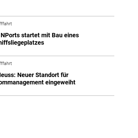
fffahrt
NPorts startet mit Bau eines
iffsliegeplatzes
fffahrt
euss: Neuer Standort für
rommanagement eingeweiht