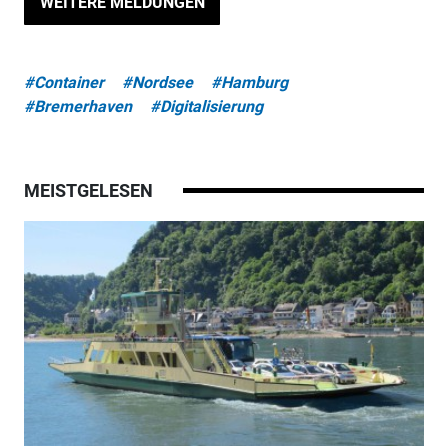
WEITERE MELDUNGEN
#Container
#Nordsee
#Hamburg
#Bremerhaven
#Digitalisierung
MEISTGELESEN