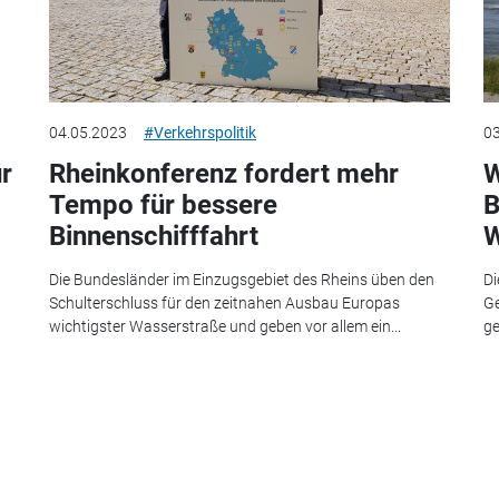
04.05.2023
#Verkehrspolitik
03
r
Rheinkonferenz fordert mehr
W
Tempo für bessere
B
Binnenschifffahrt
W
Die Bundesländer im Einzugsgebiet des Rheins üben den
Di
Schulterschluss für den zeitnahen Ausbau Europas
Ge
wichtigster Wasserstraße und geben vor allem ein...
ge