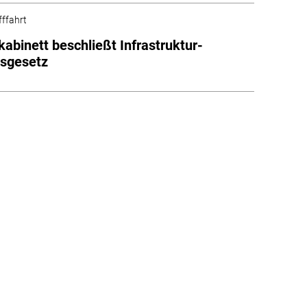
fffahrt
abinett beschließt Infrastruktur-
tsgesetz