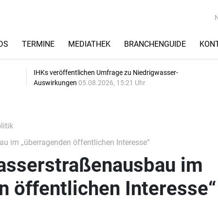
DS
TERMINE
MEDIATHEK
BRANCHENGUIDE
KON
IHKs veröffentlichen Umfrage zu Niedrigwasser-
Auswirkungen
05.08.2026, 15:21 Uhr
itik
 im „überragenden öffentlichen Interesse“
asserstraßenausbau im
 öffentlichen Interesse“