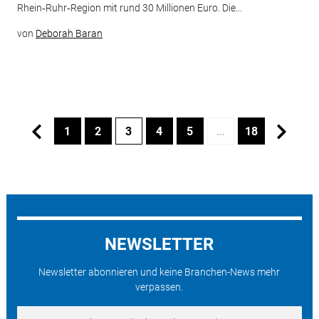
Rhein‑Ruhr‑Region mit rund 30 Millionen Euro. Die...
von
Deborah Baran
1
2
3
4
5
…
18
NEWSLETTER
Newsletter abonnieren und keine Branchen-News mehr
verpassen.