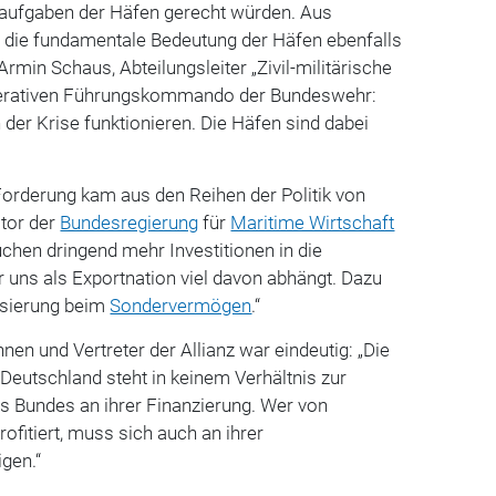
saufgaben der Häfen gerecht würden.
Aus
e die fundamentale Bedeutung der Häfen ebenfalls
. Armin Schaus
, Abteilungsleiter „Zivil-militärische
perativen Führungskommando der Bundeswehr:
 der Krise funktionieren. Die Häfen sind dabei
Forderung kam aus den Reihen der Politik von
ator der
Bundesregierung
für
Maritime Wirtschaft
chen dringend mehr Investitionen in die
r uns als Exportnation viel davon abhängt. Dazu
lisierung beim
Sondervermögen
.“
nen und Vertreter der Allianz war eindeutig: „Die
Deutschland steht in keinem Verhältnis zur
es Bundes an ihrer Finanzierung. Wer von
ofitiert, muss sich auch an ihrer
igen.“