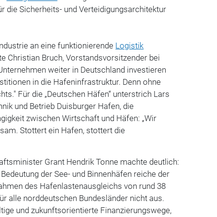
r die Sicherheits- und Verteidigungsarchitektur
Industrie an eine funktionierende
Logistik
hte
Christian Bruch
, Vorstandsvorsitzender bei
nternehmen weiter in Deutschland investieren
stitionen in die Hafeninfrastruktur. Denn ohne
chts."
Für die „Deutschen Häfen“ unterstrich
Lars
hnik und Betrieb Duisburger Hafen, die
gigkeit zwischen Wirtschaft und Häfen: „Wir
am. Stottert ein Hafen, stottert die
aftsminister
Grant Hendrik Tonne
machte deutlich:
Bedeutung der See- und Binnenhäfen reiche der
ahmen des Hafenlastenausgleichs von rund 38
für alle norddeutschen Bundesländer nicht aus.
tige und zukunftsorientierte Finanzierungswege,