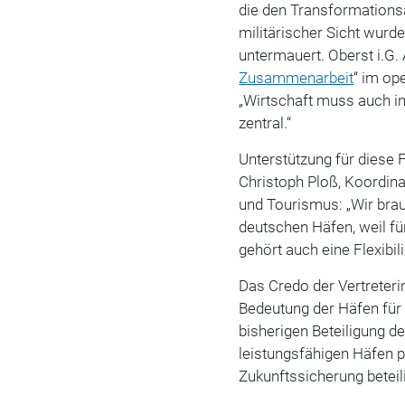
die den Transformation
militärischer Sicht wurd
untermauert.
Oberst i.G
Zusammenarbeit
“ im o
„Wirtschaft muss auch in
zentral.“
Unterstützung für diese 
Christoph Ploß
, Koordin
und Tourismus: „Wir brau
deutschen Häfen, weil fü
gehört auch eine Flexibi
Das Credo der Vertreterin
Bedeutung der Häfen für 
bisherigen Beteiligung d
leistungsfähigen Häfen pr
Zukunftssicherung beteil