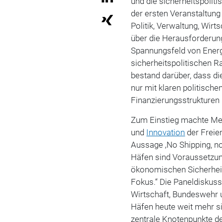
und die sicherheitspolit
der ersten Veranstaltung
Politik, Verwaltung, Wir
über die Herausforderun
Spannungsfeld von Energi
sicherheitspolitischen R
bestand darüber, dass di
nur mit klaren politisch
Finanzierungsstrukturen 
Zum Einstieg machte
Me
und
Innovation
der Freie
Aussage ‚No Shipping, no
Häfen sind Voraussetzun
ökonomischen Sicherheit
Fokus.“
Die Paneldiskussi
Wirtschaft, Bundeswehr 
Häfen heute weit mehr si
zentrale Knotenpunkte d