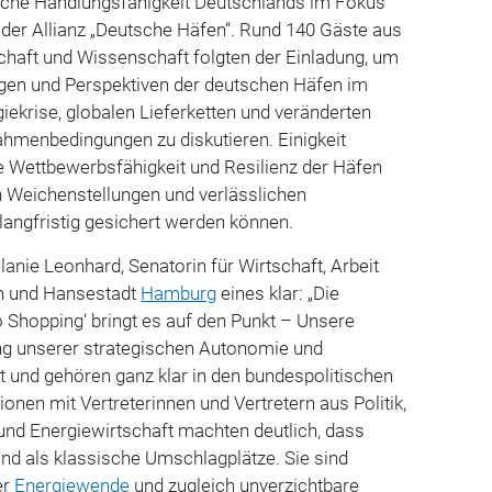
ische Handlungsfähigkeit Deutschlands im Fokus
 der Allianz „Deutsche Häfen“.
Rund 140 Gäste aus
tschaft und Wissenschaft folgten der Einladung, um
gen und Perspektiven der deutschen Häfen im
ekrise, globalen Lieferketten und veränderten
ahmenbedingungen zu diskutieren. Einigkeit
e Wettbewerbsfähigkeit und Resilienz der Häfen
en Weichenstellungen und verlässlichen
langfristig gesichert werden können.
lanie Leonhard
, Senatorin für Wirtschaft, Arbeit
n und Hansestadt
Hamburg
eines klar: „Die
 Shopping‘ bringt es auf den Punkt – Unsere
g unserer strategischen Autonomie und
 und gehören ganz klar in den bundespolitischen
onen mit Vertreterinnen und Vertretern aus Politik,
und Energiewirtschaft machten deutlich, dass
nd als klassische Umschlagplätze. Sie sind
er
Energiewende
und zugleich unverzichtbare