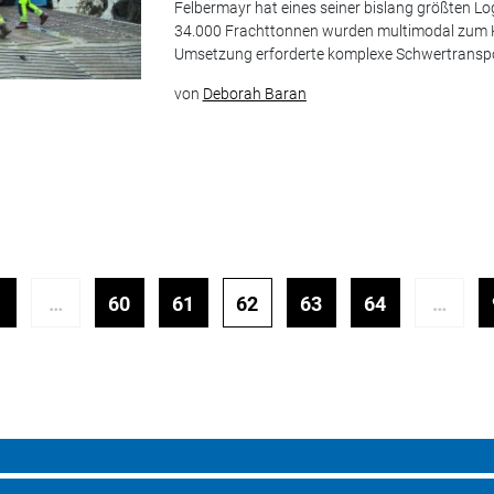
Felbermayr hat eines seiner bislang größten Lo
34.000 Frachttonnen wurden multimodal zum Kr
Umsetzung erforderte komplexe Schwertranspor
von
Deborah Baran
…
60
61
62
63
64
…