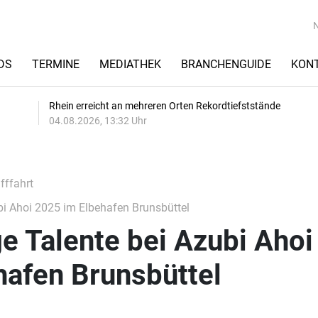
DS
TERMINE
MEDIATHEK
BRANCHENGUIDE
KON
Rhein erreicht an mehreren Orten Rekordtiefststände
04.08.2026, 13:32 Uhr
fffahrt
bi Ahoi 2025 im Elbehafen Brunsbüttel
e Talente bei Azubi Ahoi
hafen Brunsbüttel