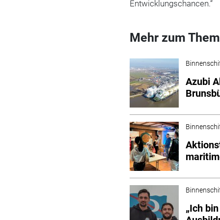
Entwicklungschancen.“
Mehr zum Them
Binnenschi
Azubi A
Brunsbü
Binnenschi
Aktions
maritim
Binnenschi
„Ich bi
Ausbild