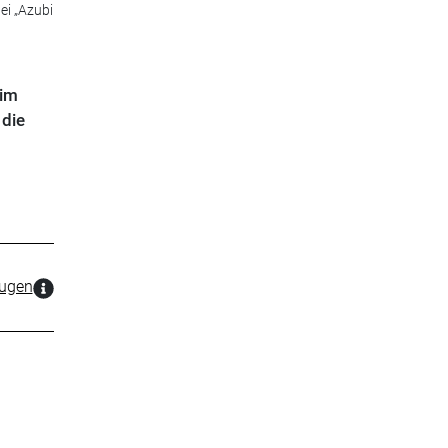
ei „Azubi
 im
 die
zugen