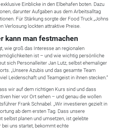
 exklusive Einblicke in den Elbehafen boten. Dazu
ionen, darunter Aufgaben aus dem Arbeitsalltag
tionen. Für Stärkung sorgte der Food Truck „Johns
n Verlosung lockten attraktive Preise.
er kann man festmachen
t, wie groß das Interesse an regionalen
emöglichkeiten ist – und wie wichtig persönliche
ut sich Personalleiter Jan Lutz, selbst ehemaliger
 Ports. „Unsere Azubis und das gesamte Team
 viel Leidenschaft und Teamgeist in ihnen stecken.“
dass wir auf dem richtigen Kurs sind und dass
iven hier vor Ort sehen – und genau die wollen
tsführer Frank Schnabel. „Wir investieren gezielt in
rtung ab dem ersten Tag. Dass unsere
 selbst planen und umsetzen, ist gelebte
 bei uns startet, bekommt echte