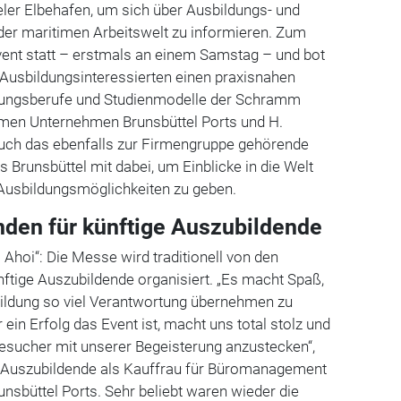
ler Elbehafen, um sich über Ausbildungs- und
der maritimen Arbeitswelt zu informieren.
Zum
vent statt – erstmals an einem Samstag – und bot
 Ausbildungsinteressierten einen praxisnahen
ildungsberufe und Studienmodelle der Schramm
men Unternehmen Brunsbüttel Ports und H.
h das ebenfalls zur Firmengruppe gehörende
s Brunsbüttel mit dabei, um Einblicke in die Welt
 Ausbildungsmöglichkeiten zu geben.
den für künftige Auszubildende
Ahoi“: Die Messe wird traditionell von den
ftige Auszubildende organisiert. „Es macht Spaß,
ildung so viel Verantwortung übernehmen zu
 ein Erfolg das Event ist, macht uns total stolz und
Besucher mit unserer Begeisterung anzustecken“,
r, Auszubildende als Kauffrau für Büromanagement
runsbüttel Ports.
Sehr beliebt waren wieder die