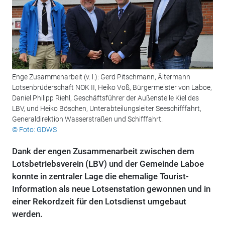
Enge Zusammenarbeit (v. l.): Gerd Pitschmann, Ältermann
Lotsenbrüderschaft NOK II, Heiko Voß, Bürgermeister von Laboe,
Daniel Philipp Riehl, Geschäftsführer der Außenstelle Kiel des
LBV, und Heiko Böschen, Unterabteilungsleiter Seeschifffahrt,
Generaldirektion Wasserstraßen und Schifffahrt.
© Foto: GDWS
Dank der engen Zusammenarbeit zwischen dem
Lotsbetriebsverein (LBV) und der Gemeinde Laboe
konnte in zentraler Lage die ehemalige Tourist-
Information als neue Lotsenstation gewonnen und in
einer Rekordzeit für den Lotsdienst umgebaut
werden.