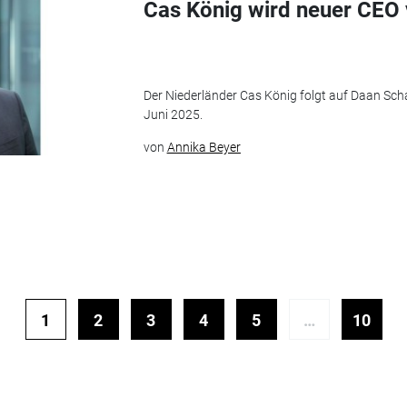
Cas König wird neuer CEO 
Der Niederländer Cas König folgt auf Daan Scha
Juni 2025.
von
Annika Beyer
1
2
3
4
5
…
10