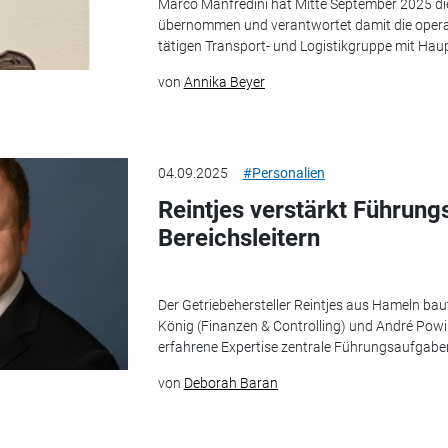
Marco Manfredini hat Mitte September 2025 die 
übernommen und verantwortet damit die operati
tätigen Transport- und Logistikgruppe mit Haupt
von
Annika Beyer
04.09.2025
#Personalien
Reintjes verstärkt Führun
Bereichsleitern
Der Getriebehersteller Reintjes aus Hameln ba
König (Finanzen & Controlling) und André Powil
erfahrene Expertise zentrale Führungsaufgab
von
Deborah Baran