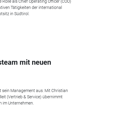
Rolle als Chief Operating Officer (COO)
ven Tätigkeiten der international
sitz in Südtirol.
gsteam mit neuen
ut sein Management aus: Mit Christian
leit (Vertrieb & Service) übernimmt
en im Unternehmen.