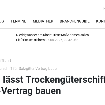
DS
TERMINE
MEDIATHEK
BRANCHENGUIDE
KON
Niedrigwasser am Rhein: Diese Maßnahmen sollen
Lieferketten sichern
07.08.2026, 09:42 Uhr
fffahrt
schiff für Salzgitter-Vertrag bauen
lässt Trockengüterschif
r-Vertrag bauen