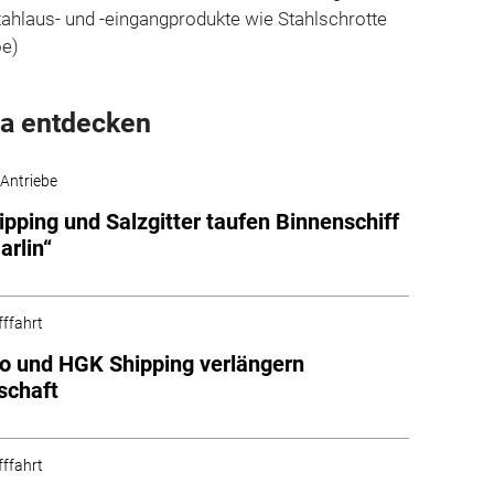
ahlaus- und -eingangprodukte wie Stahlschrotte
oe)
a entdecken
 Antriebe
pping und Salzgitter taufen Binnenschiff
arlin“
fffahrt
o und HGK Shipping verlängern
schaft
fffahrt