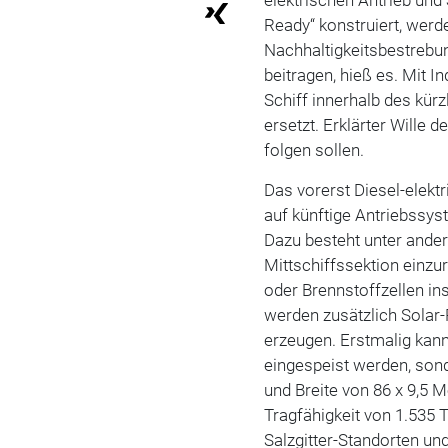
Ready“ konstruiert, werd
Nachhaltigkeitsbestrebu
beitragen, hieß es. Mit In
Schiff innerhalb des kür
ersetzt. Erklärter Wille d
folgen sollen.
Das vorerst Diesel-elektr
auf künftige Antriebssy
Dazu besteht unter ander
Mittschiffssektion einzu
oder Brennstoffzellen in
werden zusätzlich Solar-P
erzeugen. Erstmalig kann
eingespeist werden, sond
und Breite von 86 x 9,5 
Tragfähigkeit von 1.535
Salzgitter-Standorten un