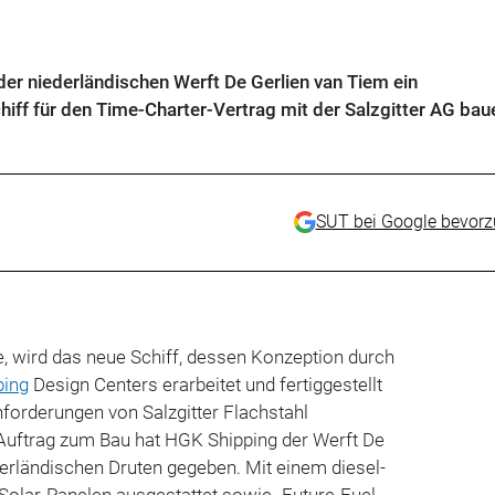
der niederländischen Werft De Gerlien van Tiem ein
ff für den Time-Charter-Vertrag mit der Salzgitter AG bau
SUT bei Google bevor
te, wird das neue Schiff, dessen Konzeption durch
ping
Design Centers erarbeitet und fertiggestellt
Anforderungen von Salzgitter Flachstahl
 Auftrag zum Bau hat HGK Shipping der Werft De
erländischen Druten gegeben. Mit einem diesel-
 Solar-Panelen ausgestattet sowie „Future-Fuel-