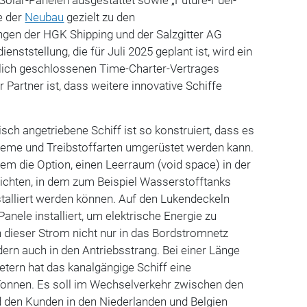
e der
Neubau
gezielt zu den
ngen der HGK Shipping und der Salzgitter AG
dienststellung, die für Juli 2025 geplant ist, wird ein
zlich geschlossenen Time-Charter-Vertrages
er Partner ist, dass weitere innovative Schiffe
isch angetriebene Schiff ist so konstruiert, dass es
steme und Treibstoffarten umgerüstet werden kann.
em die Option, einen Leerraum (void space) in der
richten, in dem zum Beispiel Wasserstofftanks
stalliert werden können. Auf den Lukendeckeln
anele installiert, um elektrische Energie zu
 dieser Strom nicht nur in das Bordstromnetz
ern auch in den Antriebsstrang. Bei einer Länge
Metern hat das kanalgängige Schiff eine
 Tonnen. Es soll im Wechselverkehr zwischen den
d den Kunden in den Niederlanden und Belgien