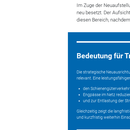
Im Zuge der Neuaufstell
neu besetzt. Der Aufsich
diesen Bereich, nachdem 
Bedeutung für T
Die strategische Neuausricht
relevant. Eine leistungsfähig
den Schienengüterverkehr
Engpässe im Netz reduzie
und zur Entlastung der St
Gleichzeitig zeigt die langfr
und kurzfristig weiterhin Ein