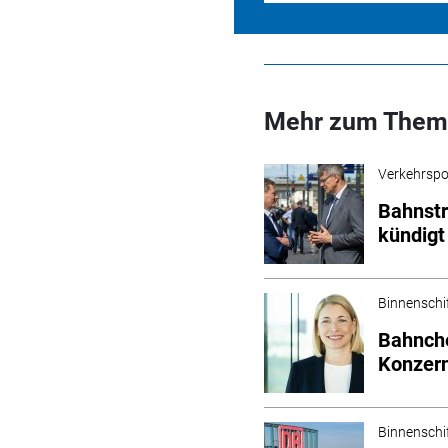
Mehr zum Them
Verkehrspol
Bahnstr
kündigt
Binnenschi
Bahnche
Konzer
Binnenschi