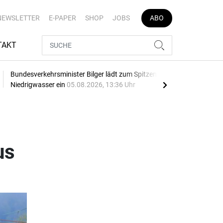
NEWSLETTER
E-PAPER
SHOP
JOBS
ABO
TAKT
Bundesverkehrsminister Bilger lädt zum Spitzengespräch
Dona
Niedrigwasser ein
05.08.2026, 13:36 Uhr
04.0
us