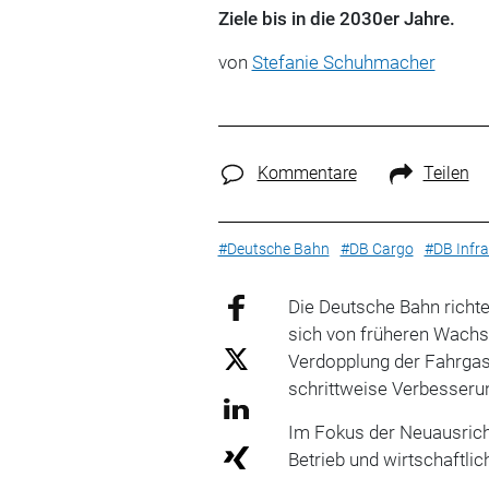
Ziele bis in die 2030er Jahre.
von
Stefanie Schuhmacher
Kommentare
Teilen
#Deutsche Bahn
#DB Cargo
#DB Infr
Die Deutsche Bahn richte
sich von früheren Wachst
Verdopplung der Fahrgast
schrittweise Verbesserun
Im Fokus der Neuausricht
Betrieb und wirtschaftlich