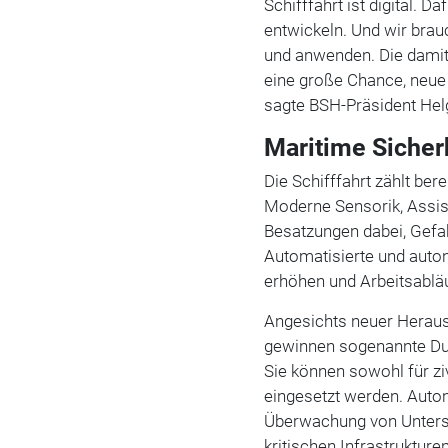
Schifffahrt ist digital.
entwickeln. Und wir bra
und anwenden. Die damit 
eine große Chance, neue 
sagte
BSH-Präsident Hel
Maritime Sicherh
Die Schifffahrt zählt ber
Moderne Sensorik, Assis
Besatzungen dabei, Gefah
Automatisierte und auto
erhöhen und Arbeitsabläu
Angesichts neuer Herausf
gewinnen sogenannte Du
Sie können sowohl für zi
eingesetzt werden. Auto
Überwachung von Unters
kritischen Infrastrukture