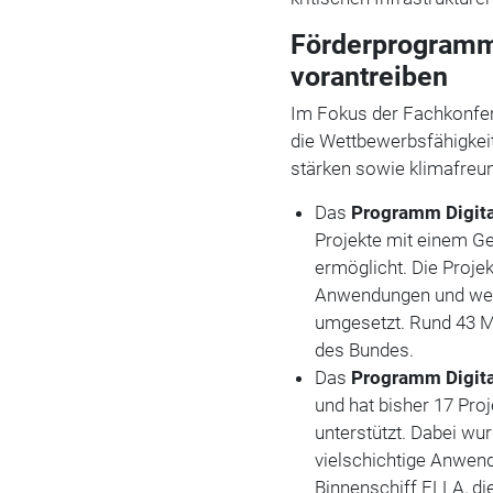
Förderprogramm
vorantreiben
Im Fokus der Fachkonfer
die Wettbewerbsfähigkei
stärken sowie klimafreun
Das
Programm Digita
Projekte mit einem G
ermöglicht. Die Projek
Anwendungen und werd
umgesetzt. Rund 43 M
des Bundes.
Das
Programm Digita
und hat bisher 17 Pro
unterstützt. Dabei wu
vielschichtige Anwend
Binnenschiff ELLA
,
di