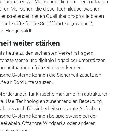
 Dafür brauchen wir Menschen, die neue Technologien
uchen Menschen, die diese Technik überwachen
entstehenden neuen Qualifikationsprofile bieten
Fachkräfte für die Schifffahrt zu gewinnen“,
ge Heegewaldt.
eit weiter stärken
eits heute zu den sichersten Verkehrsträgern.
tenzsysteme und digitale Lagebilder unterstützen
rensituationen frühzeitig zu erkennen.
nome Systeme können die Sicherheit zusätzlich
fe an Bord unterstützen.
orderungen für kritische maritime Infrastrukturen
al-Use-Technologien zunehmend an Bedeutung.
vile als auch für sicherheitsrelevante Aufgaben
nome Systeme können beispielsweise bei der
eekabeln, Offshore-Windparks oder anderen
n unterstützen.