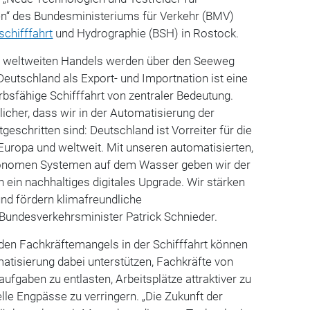
n“ des Bundesministeriums für Verkehr (BMV)
schifffahrt
und Hydrographie (BSH) in Rostock.
s weltweiten Handels werden über den Seeweg
Deutschland als Export- und Importnation ist eine
bsfähige Schifffahrt von zentraler Bedeutung.
licher, dass wir in der Automatisierung der
tgeschritten sind: Deutschland ist Vorreiter für die
Europa und weltweit. Mit unseren automatisierten,
tonomen Systemen auf dem Wasser geben wir der
n ein nachhaltiges digitales Upgrade. Wir stärken
nd fördern klimafreundliche
 Bundesverkehrsminister Patrick Schnieder.
den Fachkräftemangels in der Schifffahrt können
matisierung dabei unterstützen, Fachkräfte von
ufgaben zu entlasten, Arbeitsplätze attraktiver zu
lle Engpässe zu verringern. „Die Zukunft der