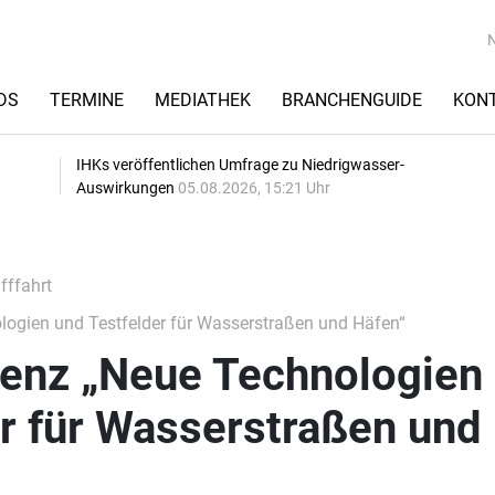
DS
TERMINE
MEDIATHEK
BRANCHENGUIDE
KON
IHKs veröffentlichen Umfrage zu Niedrigwasser-
Auswirkungen
05.08.2026, 15:21 Uhr
fffahrt
ogien und Testfelder für Wasserstraßen und Häfen“
renz „Neue Technologien
r für Wasserstraßen und