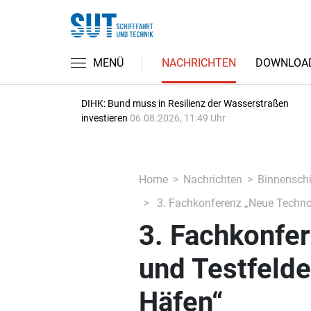
MENÜ
NACHRICHTEN
DOWNLOA
DIHK: Bund muss in Resilienz der Wasserstraßen
investieren
06.08.2026, 11:49 Uhr
Home
Nachrichten
Binnenschi
3. Fachkonferenz „Neue Technol
3. Fachkonfe
und Testfelde
Häfen“