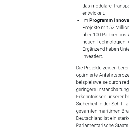
das modulare Transpo
entwickelt.
Im
Programm Innova
Projekte mit 52 Millio
über 100 Partner aus
neuen Technologien fü
Ergänzend haben Unte
investiert.
Die Projekte zeigen bere
optimierte Anfahrtsproz
beispielsweise durch red
geringere Instandhaltung
Erkenntnissen unserer b
Sicherheit in der Schifff
gesamten maritimen Bran
Deutschland ist ein stark
Parlamentarische Staatss