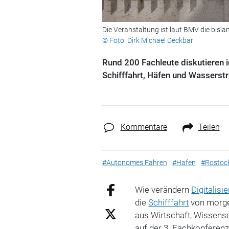
Die Veranstaltung ist laut BMV die bisl
© Foto: Dirk Michael Deckbar
Rund 200 Fachleute diskutieren 
Schifffahrt, Häfen und Wasserst
Kommentare
Teilen
#Autonomes Fahren
#Hafen
#Rostoc
Wie verändern
Digitalisi
die
Schifffahrt
von morgen
aus Wirtschaft, Wissensc
auf der 3. Fachkonferenz