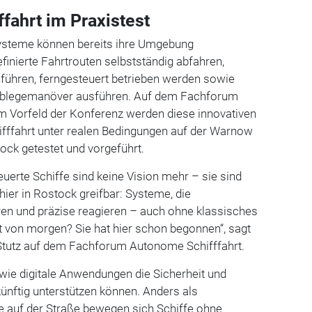
fahrt im Praxistest
ysteme können bereits ihre Umgebung
finierte Fahrtrouten selbstständig abfahren,
ühren, ferngesteuert betrieben werden sowie
 Ablegemanöver ausführen. Auf dem Fachforum
im Vorfeld der Konferenz werden diese innovativen
ifffahrt unter realen Bedingungen auf der Warnow
ock getestet und vorgeführt.
erte Schiffe sind keine Vision mehr – sie sind
hier in Rostock greifbar: Systeme, die
en und präzise reagieren – auch ohne klassisches
rt von morgen? Sie hat hier schon begonnen“, sagt
f Stutz auf dem Fachforum Autonome Schifffahrt.
wie digitale Anwendungen die Sicherheit und
 künftig unterstützen können. Anders als
e auf der Straße bewegen sich Schiffe ohne