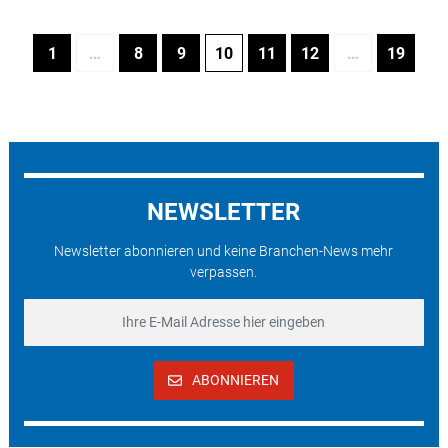
1
…
8
9
10
11
12
…
19
NEWSLETTER
Newsletter abonnieren und keine Branchen-News mehr
verpassen.
ABONNIEREN