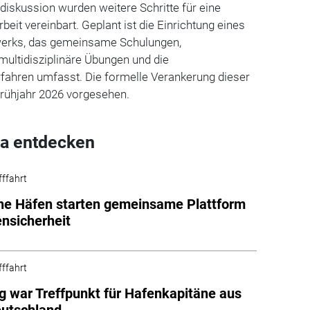
skussion wurden weitere Schritte für eine
it vereinbart. Geplant ist die Einrichtung eines
zwerks, das gemeinsame Schulungen,
ultidisziplinäre Übungen und die
rfahren umfasst. Die formelle Verankerung dieser
Frühjahr 2026 vorgesehen.
a entdecken
fffahrt
he Häfen starten gemeinsame Plattform
ensicherheit
fffahrt
g war Treffpunkt für Hafenkapitäne aus
eutschland