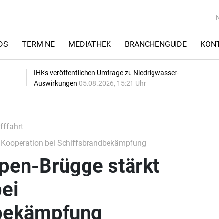
DS
TERMINE
MEDIATHEK
BRANCHENGUIDE
KON
IHKs veröffentlichen Umfrage zu Niedrigwasser-
Auswirkungen
05.08.2026, 15:21 Uhr
fffahrt
 Kooperation bei Schiffsbrandbekämpfung
pen-Brügge stärkt
ei
dbekämpfung