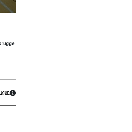
brugge
zugen