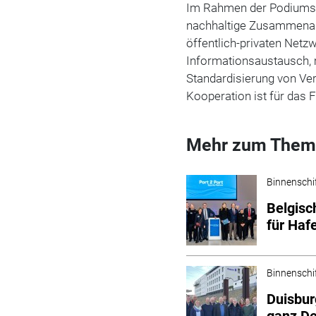
Im Rahmen der Podiumsdi
nachhaltige Zusammenarbe
öffentlich-privaten Net
Informationsaustausch, m
Standardisierung von Ve
Kooperation ist für das 
Mehr zum Them
Binnenschi
Belgisc
für Haf
Binnenschi
Duisbur
ganz D