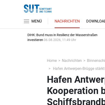
MENÜ
NACHRICHTEN
DOWNLOA
DIHK: Bund muss in Resilienz der Wasserstraßen
investieren
06.08.2026, 11:49 Uhr
Home
Nachrichten
Binnenschi
Hafen Antwerpen-Brügge stärkt
Hafen Antwer
Kooperation b
Schiffsbran