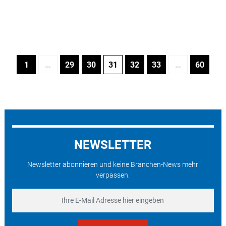
1
…
29
30
31
32
33
…
60
NEWSLETTER
Newsletter abonnieren und keine Branchen-News mehr
verpassen.