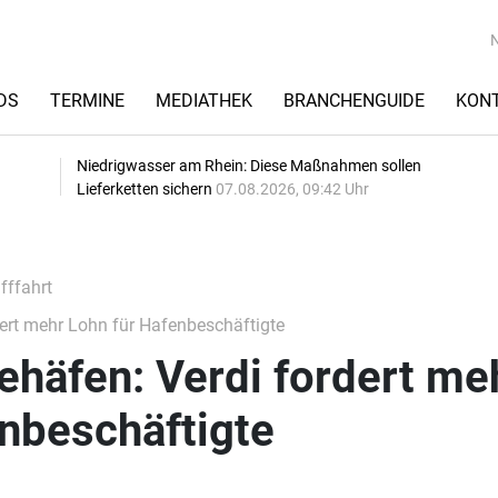
DS
TERMINE
MEDIATHEK
BRANCHENGUIDE
KON
Niedrigwasser am Rhein: Diese Maßnahmen sollen
Lieferketten sichern
07.08.2026, 09:42 Uhr
fffahrt
ert mehr Lohn für Hafenbeschäftigte
ehäfen: Verdi fordert me
nbeschäftigte