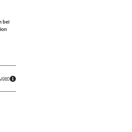
n bei
ion
zugen