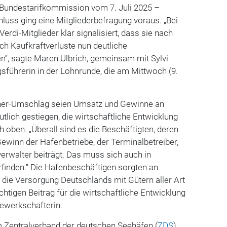
r Bundestarifkommission vom 7. Juli 2025 –
uss ging eine Mitgliederbefragung voraus.
„Bei
erdi-Mitglieder klar signalisiert, dass sie nach
ch Kaufkraftverluste nun deutliche
“, sagte Maren Ulbrich, gemeinsam mit Sylvi
sführerin in der Lohnrunde, die am Mittwoch (9.
ner-Umschlag seien Umsatz und Gewinne an
tlich gestiegen, die wirtschaftliche Entwicklung
h oben. „Überall sind es die Beschäftigten, deren
ewinn der Hafenbetriebe, der Terminalbetreiber,
verwalter beiträgt. Das muss sich auch in
finden.“ Die Hafenbeschäftigen sorgten an
r die Versorgung Deutschlands mit Gütern aller Art
chtigen Beitrag für die wirtschaftliche Entwicklung
Gewerkschafterin.
m Zentralverband der deutschen Seehäfen (
ZDS
)