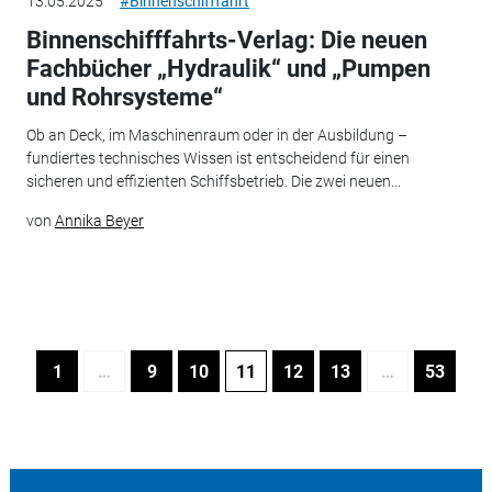
13.05.2025
#Binnenschifffahrt
Binnenschifffahrts-Verlag: Die neuen
Fachbücher „Hydraulik“ und „Pumpen
und Rohrsysteme“
Ob an Deck, im Maschinenraum oder in der Ausbildung –
fundiertes technisches Wissen ist entscheidend für einen
sicheren und effizienten Schiffsbetrieb. Die zwei neuen...
von
Annika Beyer
1
…
9
10
11
12
13
…
53