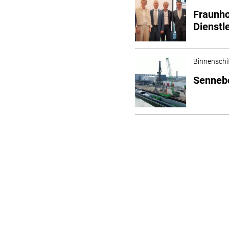
Fraunho
Dienstl
Binnenschi
Sennebo