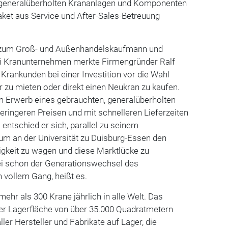
 generalüberholten Krananlagen und Komponenten
aket aus Service und After-Sales-Betreuung
 zum Groß- und Außenhandelskaufmann und
bei Kranunternehmen merkte Firmengründer Ralf
Krankunden bei einer Investition vor die Wahl
r zu mieten oder direkt einen Neukran zu kaufen.
m Erwerb eines gebrauchten, generalüberholten
geringeren Preisen und mit schnelleren Lieferzeiten
 entschied er sich, parallel zu seinem
um an der Universität zu Duisburg-Essen den
digkeit zu wagen und diese Marktlücke zu
ei schon der Generationswechsel des
 vollem Gang, heißt es.
ehr als 300 Krane jährlich in alle Welt. Das
er Lagerfläche von über 35.000 Quadratmetern
ler Hersteller und Fabrikate auf Lager, die