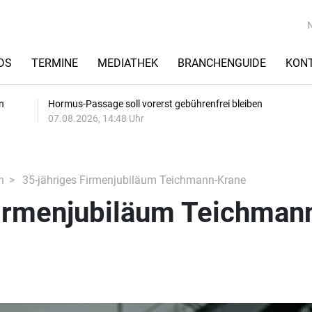
DS
TERMINE
MEDIATHEK
BRANCHENGUIDE
KON
n
Hormus-Passage soll vorerst gebührenfrei bleiben
07.08.2026, 14:48 Uhr
n
35-jähriges Firmenjubiläum Teichmann-Krane
Firmenjubiläum Teichman