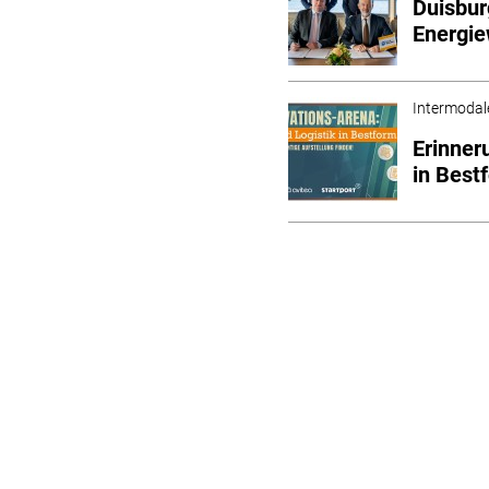
Duisbur
Energi
Intermodal
Erinner
in Best