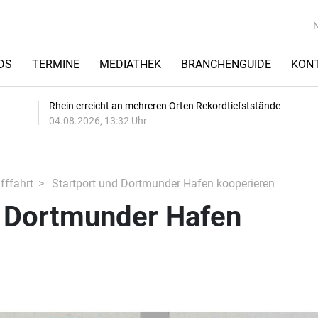
DS
TERMINE
MEDIATHEK
BRANCHENGUIDE
KON
Rhein erreicht an mehreren Orten Rekordtiefststände
04.08.2026, 13:32 Uhr
fffahrt
Startport und Dortmunder Hafen kooperieren
d Dortmunder Hafen