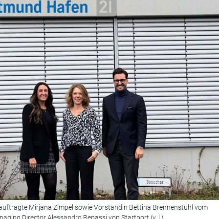
auftragte Mirjana Zimpel sowie Vorständin Bettina Brennenstuhl vom
ging Director Alessandro Benassi von Startport (v. l.).