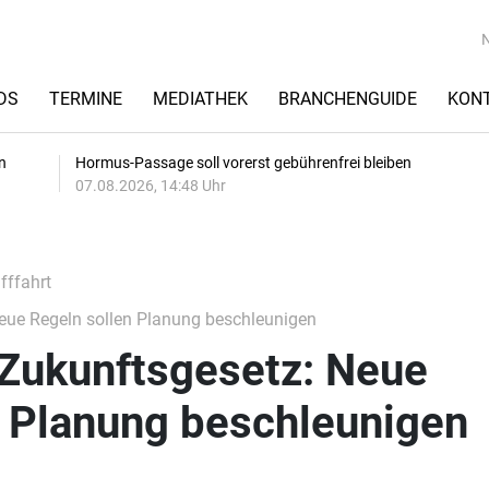
DS
TERMINE
MEDIATHEK
BRANCHENGUIDE
KON
n
Hormus-Passage soll vorerst gebührenfrei bleiben
07.08.2026, 14:48 Uhr
fffahrt
Neue Regeln sollen Planung beschleunigen
-Zukunftsgesetz: Neue
n Planung beschleunigen