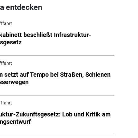
a entdecken
fffahrt
abinett beschließt Infrastruktur-
tsgesetz
fffahrt
on setzt auf Tempo bei Straßen, Schienen
sserwegen
fffahrt
ruktur-Zukunftsgesetz: Lob und Kritik am
ungsentwurf