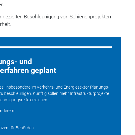
en.
ur gezielten Beschleunigung von Schienenprojekten
heit.
ungs- und
rfahren geplant
 es, insbesondere im Verkehrs- und Energiesektor Planungs-
beschleunigen. Künftig sollen mehr Infrastrukturprojekte
enehmigungsreife erreichen.
anderem:
nzen für Behörden