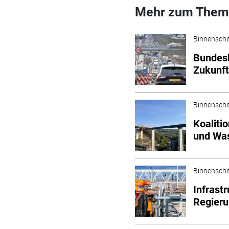
Mehr zum Them
Binnenschi
Bundesk
Zukunf
Binnenschi
Koaliti
und Wa
Binnenschi
Infrast
Regier