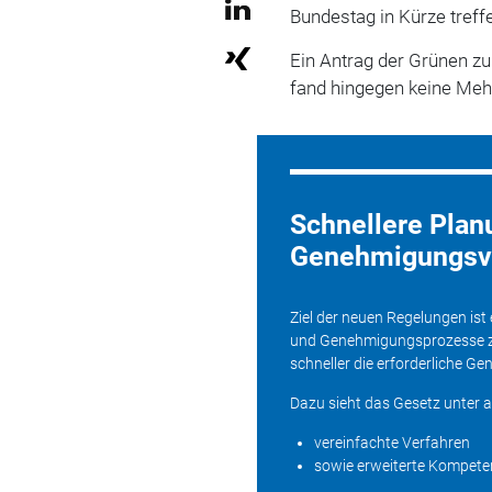
Bundestag in Kürze treff
Ein Antrag der Grünen z
fand hingegen keine Mehr
Schnellere Plan
Genehmigungsve
Ziel der neuen Regelungen ist
und Genehmigungsprozesse zu 
schneller die erforderliche G
Dazu sieht das Gesetz unter 
vereinfachte Verfahren
sowie erweiterte Kompete