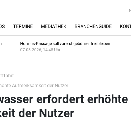
DS
TERMINE
MEDIATHEK
BRANCHENGUIDE
KON
n
Hormus-Passage soll vorerst gebührenfrei bleiben
07.08.2026, 14:48 Uhr
fffahrt
rhöhte Aufmerksamkeit der Nutzer
wasser erfordert erhöhte
it der Nutzer