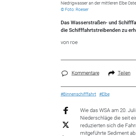
Niedrigwasser an der mittleren Elbe Ost
© Foto: Roeser
Das Wasserstraßen- und Schifff
die Schifffahrtstreibenden zu e
von roe
Kommentare
Teilen
#Binnenschifffahrt
#Elbe
Wie das WSA am 20. Juli 
Niederschläge die seit e
reduzierten sich die Fah
mitgeführte Sediment ab.