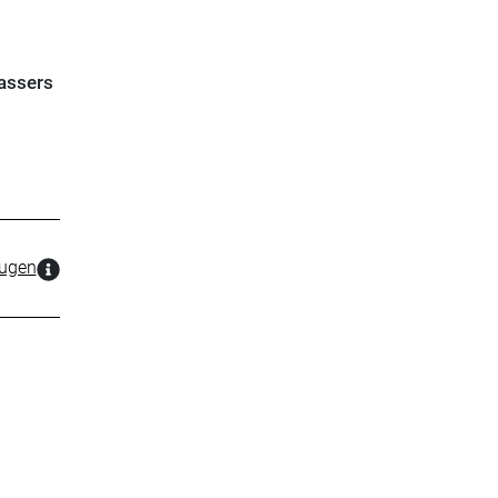
assers
zugen