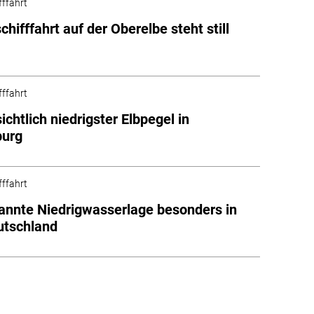
fffahrt
hifffahrt auf der Oberelbe steht still
fffahrt
ichtlich niedrigster Elbpegel in
urg
fffahrt
nnte Niedrigwasserlage besonders in
utschland