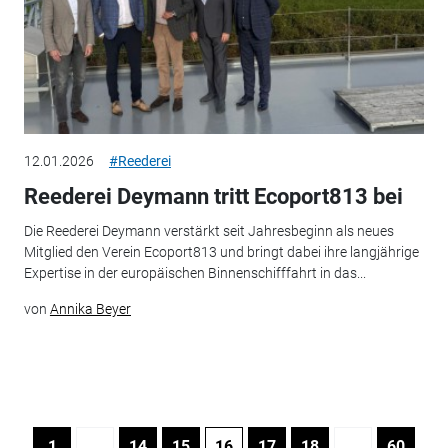
12.01.2026
#Reederei
Reederei Deymann tritt Ecoport813 bei
Die Reederei Deymann verstärkt seit Jahresbeginn als neues
Mitglied den Verein Ecoport813 und bringt dabei ihre langjährige
Expertise in der europäischen Binnenschifffahrt in das...
von
Annika Beyer
1
…
14
15
16
17
18
…
60