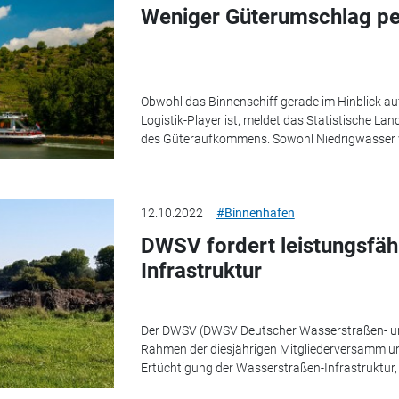
Weniger Güterumschlag pe
Obwohl das Binnenschiff gerade im Hinblick au
Logistik-Player ist, meldet das Statistische L
des Güteraufkommens. Sowohl Niedrigwasser wie
12.10.2022
#Binnenhafen
DWSV fordert leistungsfä
Infrastruktur
Der DWSV (DWSV Deutscher Wasserstraßen- und 
Rahmen der diesjährigen Mitgliederversammlu
Ertüchtigung der Wasserstraßen-Infrastruktur