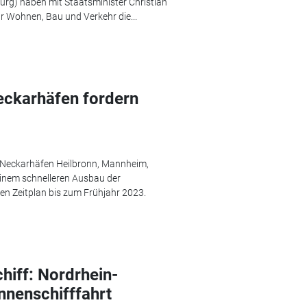
urg) haben mit Staatsminister Christian
̈r Wohnen, Bau und Verkehr die...
ckarhäfen fordern
ie Neckarhäfen Heilbronn, Mannheim,
einem schnelleren Ausbau der
n Zeitplan bis zum Frühjahr 2023.
hiff: Nordrhein-
nnenschifffahrt