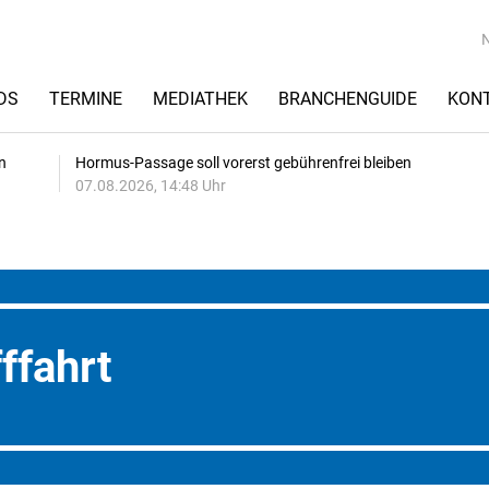
DS
TERMINE
MEDIATHEK
BRANCHENGUIDE
KON
n
Hormus-Passage soll vorerst gebührenfrei bleiben
07.08.2026, 14:48 Uhr
ffahrt