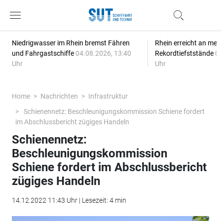
Niedrigwasser im Rhein bremst Fähren
Rhein erreicht an meh
und Fahrgastschiffe
04.08.2026, 13:40
Rekordtiefststände
0
Uhr
Uhr
Home
Nachrichten
Infrastruktur
Schienennetz: Beschleunigungskommission Schiene fordert
im Abschlussbericht zügiges Handeln
Schienennetz:
Beschleunigungskommission
Schiene fordert im Abschlussbericht
zügiges Handeln
14.12.2022 11:43 Uhr | Lesezeit: 4 min