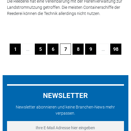
Die Reederei hat eine Vereinbarung mit der Hafenverwaltung zur
Landstromnutzung getroffen. Die meisten Containerschiffe der
Reederei können die Technik allerdings nicht nutzen.
1
…
5
6
7
8
9
…
98
NEWSLETTER
Newsletter abonnieren und keine Branchen-News mehr
verpassen.