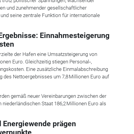
rt trotz politischer Spannungen, wachsender
gen und zunehmender gesellschaftlicher
 und seine zentrale Funktion für internationale
 Ergebnisse: Einnahmesteigerung
osten
rzielte der Hafen eine Umsatzsteigerung von
lionen Euro. Gleichzeitig stiegen Personal‑,
ungskosten. Eine zusätzliche Einmalabschreibung
g des Nettoergebnisses um 7,8 Millionen Euro auf
rden gemäß neuer Vereinbarungen zwischen der
niederländischen Staat 186,2 Millionen Euro als
.
nd Energiewende prägen
werpunkte