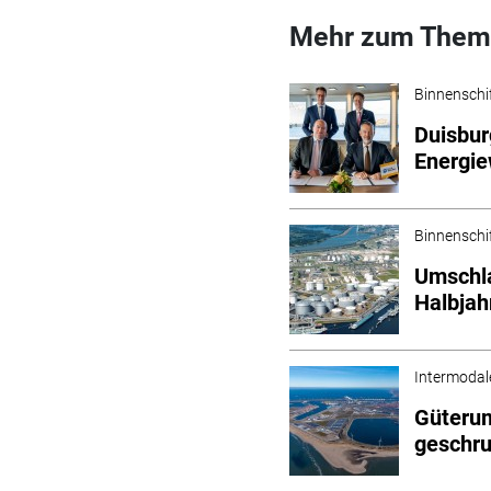
Mehr zum Them
Binnenschi
Duisbur
Energi
Binnenschi
Umschla
Halbjah
Intermodal
Güterum
geschr