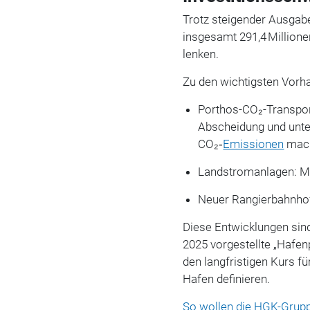
Trotz steigender Ausgabe
insgesamt 291,4 Millione
lenken.
Zu den wichtigsten Vorh
Porthos-CO₂-Transport
Abscheidung und unter
CO₂‑
Emissionen
mach
Landstromanlagen: Me
Neuer Rangierbahnhof
Diese Entwicklungen sin
2025 vorgestellte „Hafe
den langfristigen Kurs f
Hafen definieren.
So wollen d
ie HGK-Grupp