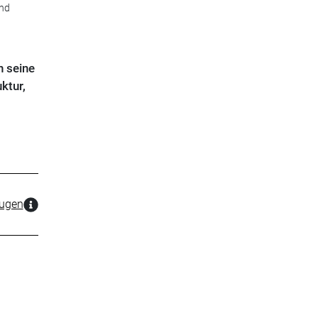
und
n seine
ktur,
zugen