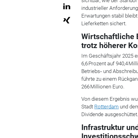
sichtbar, wie der Stando
industrieller Anforderun
Erwartungen stabil bleibt
Lieferketten sichert.
Wirtschaftliche
trotz höherer K
Im Geschäftsjahr 2025 e
6,6 Prozent auf 940,4 Mil
Betriebs‑ und Abschreib
führte zu einem Rückgan
266 Millionen Euro.
Von diesem Ergebnis wu
Stadt
Rotterdam
und dem 
Dividende ausgeschüttet
Infrastruktur u
Investitionssch