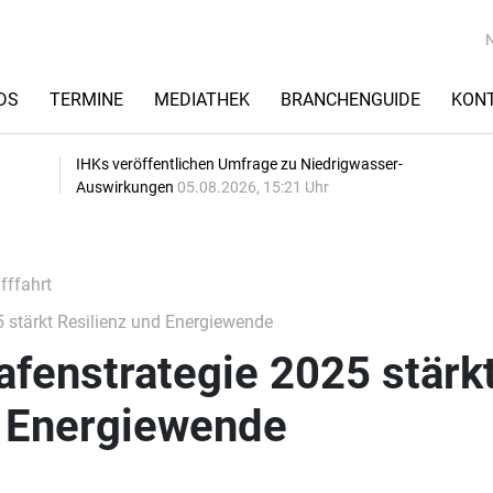
DS
TERMINE
MEDIATHEK
BRANCHENGUIDE
KON
IHKs veröffentlichen Umfrage zu Niedrigwasser-
Auswirkungen
05.08.2026, 15:21 Uhr
fffahrt
 stärkt Resilienz und Energiewende
fenstrategie 2025 stärk
d Energiewende