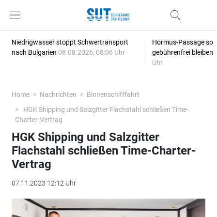
Niedrigwasser stoppt Schwertransport
Hormus-Passage soll 
nach Bulgarien
08.08.2026, 08:06 Uhr
gebührenfrei bleiben
Uhr
Home
Nachrichten
Binnenschifffahrt
HGK Shipping und Salzgitter Flachstahl schließen Time-
Charter-Vertrag
HGK Shipping und Salzgitter
Flachstahl schließen Time-Charter-
Vertrag
07.11.2023 12:12 Uhr