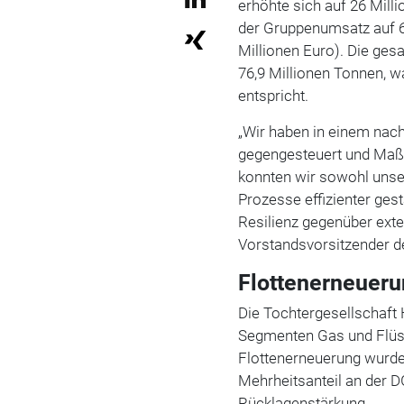
erhöhte sich auf 26 Milli
der Gruppenumsatz auf 62
Millionen Euro). Die ges
76,9 Millionen Tonnen, 
entspricht.
„Wir haben in einem nach
gegengesteuert und Maß
konnten wir sowohl unse
Prozesse effizienter ges
Resilienz gegenüber ext
Vorstandsvorsitzender 
Flottenerneueru
Die Tochtergesellschaft
Segmenten Gas und Flüs
Flottenerneuerung wurde 
Mehrheitsanteil an der D
Rücklagenstärkung.