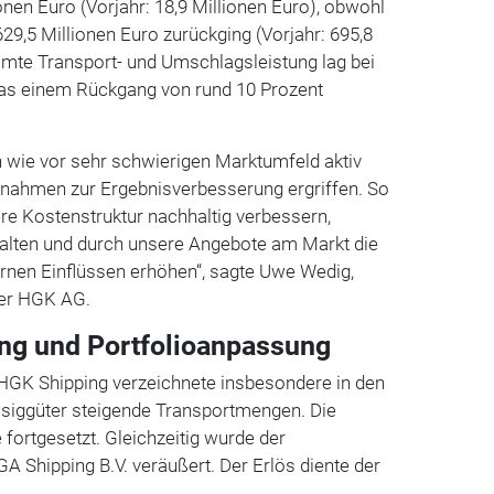
onen Euro (Vorjahr: 18,9 Millionen Euro), obwohl
9,5 Millionen Euro zurückging (Vorjahr: 695,8
amte Transport- und Umschlagsleistung lag bei
was einem Rückgang von rund 10 Prozent
 wie vor sehr schwierigen Marktumfeld aktiv
nahmen zur Ergebnisverbesserung ergriffen. So
re Kostenstruktur nachhaltig verbessern,
talten und durch unsere Angebote am Markt die
ernen Einflüssen erhöhen“, sagte Uwe Wedig,
der HGK AG.
ng und Portfolioanpassung
 HGK Shipping verzeichnete insbesondere in den
siggüter steigende Transportmengen. Die
fortgesetzt. Gleichzeitig wurde der
GA Shipping B.V. veräußert. Der Erlös diente der