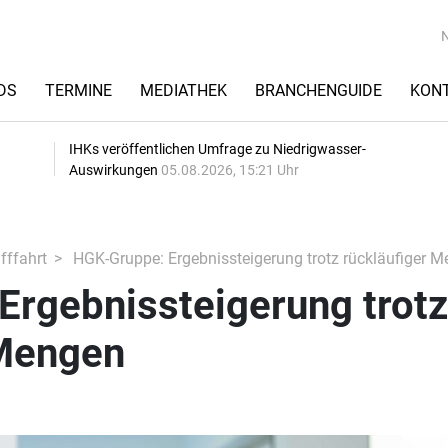
DS
TERMINE
MEDIATHEK
BRANCHENGUIDE
KON
IHKs veröffentlichen Umfrage zu Niedrigwasser-
Auswirkungen
05.08.2026, 15:21 Uhr
fffahrt
HGK-Gruppe: Ergebnissteigerung trotz rückläufiger 
Ergebnissteigerung trotz
 Mengen