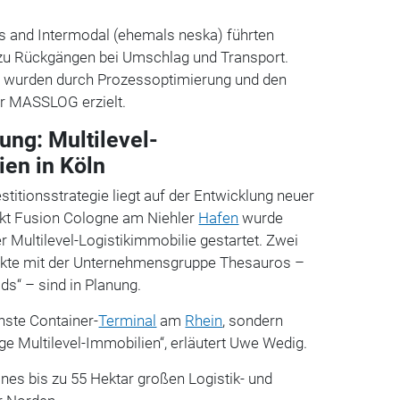
s and Intermodal (ehemals neska) führten
e zu Rückgängen bei Umschlag und Transport.
 wurden durch Prozessoptimierung und den
er MASSLOG erzielt.
ung: Multilevel-
ien in Köln
stitionsstrategie liegt auf der Entwicklung neuer
jekt Fusion Cologne am Niehler
Hafen
wurde
r Multilevel-Logistikimmobilie gestartet. Zwei
jekte mit der Unternehmensgruppe Thesauros –
s“ – sind in Planung.
hste Container-
Terminal
am
Rhein
, sondern
ge Multilevel-Immobilien“, erläutert Uwe Wedig.
eines bis zu 55 Hektar großen Logistik- und