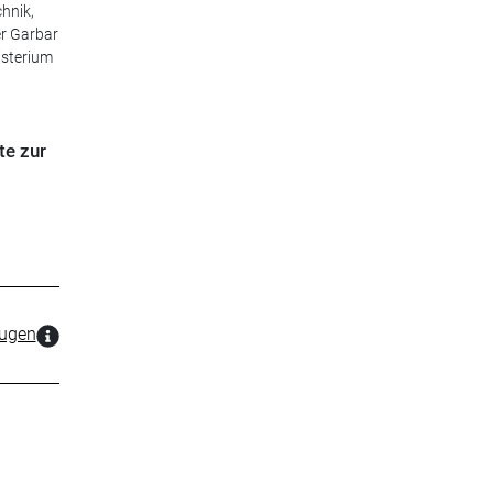
hnik,
er Garbar
isterium
te zur
zugen