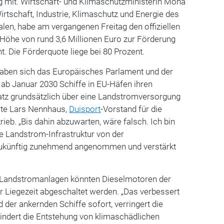
mit. Wirtschaft- und Klimaschutzministerin Mona
irtschaft, Industrie, Klimaschutz und Energie des
len, habe am vergangenen Freitag den offiziellen
öhe von rund 3,6 Millionen Euro zur Förderung
t. Die Förderquote liege bei 80 Prozent.
aben sich das Europäisches Parlament und der
s ab Januar 2030 Schiffe in EU-Häfen ihren
tz grundsätzlich über eine Landstromversorgung
rte Lars Nennhaus,
Duisport
-Vorstand für die
ieb. „Bis dahin abzuwarten, wäre falsch. Ich bin
e Landstrom-Infrastruktur von der
ukünftig zunehmend angenommen und verstärkt
 Landstromanlagen könnten Dieselmotoren der
r Liegezeit abgeschaltet werden. „Das verbessert
d der ankernden Schiffe sofort, verringert die
ndert die Entstehung von klimaschädlichen