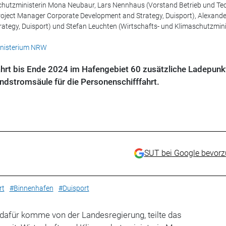
aschutzministerin Mona Neubaur, Lars Nennhaus (Vorstand Betrieb und Tec
Project Manager Corporate Development and Strategy, Duisport), Alexand
ategy, Duisport) und Stefan Leuchten (Wirtschafts- und Klimaschutzmin
inisterium NRW
fahrt bis Ende 2024 im Hafengebiet 60 zusätzliche Ladepunk
dstromsäule für die Personenschifffahrt.
SUT bei Google bevor
rt
#Binnenhafen
#Duisport
 dafür komme von der Landesregierung, teilte das