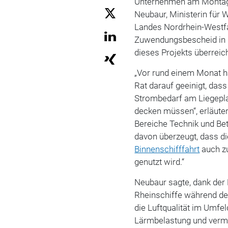
Unternehmen am Montag 
Neubaur, Ministerin für W
Landes Nordrhein-Westfa
Zuwendungsbescheid in H
dieses Projekts überreich
„Vor rund einem Monat h
Rat darauf geeinigt, das
Strombedarf am Liegepla
decken müssen“, erläute
Bereiche Technik und Betr
davon überzeugt, dass di
Binnenschifffahrt
auch z
genutzt wird.“
Neubaur sagte, dank der
Rheinschiffe während de
die Luftqualität im Umfel
Lärmbelastung und vermi