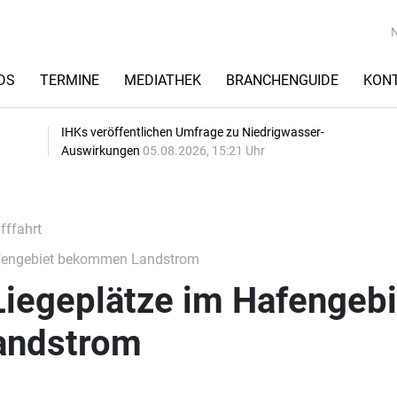
DS
TERMINE
MEDIATHEK
BRANCHENGUIDE
KON
IHKs veröffentlichen Umfrage zu Niedrigwasser-
Auswirkungen
05.08.2026, 15:21 Uhr
fffahrt
afengebiet bekommen Landstrom
Liegeplätze im Hafengebi
andstrom